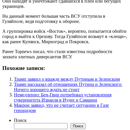
Они находят и уничтожают сдавшихся в плен или бегущих
украинцев.
На данный момент большая часть ВСУ отступила в
Гуляйполе, ведя подготовку к обороне.
А группировка войск «Восток», вероятно, попытается обойти
город и выйти к Орехову. Тогда Гуляйполе возьмут в «клещи»,
как ранее Купянск, Мирноград и Покровск.
Ранее Topnews писал, что стали известны подробности
захвата элитных диверсантов ВСУ.
Похожие записи:
Трамп заявил о вражде между Путиным и Зеленским
Трамп рассказал об отношениях Путина и Зеленского:
Ничего хорошего ждать не стоит
Немедленно: Бен-Гвир потребовал установления
суверенитета Израиля в Иудее и Самарии
Макрон заявил, что не считает ситуацию в Газе
геноцидом
Поиск
Поиск