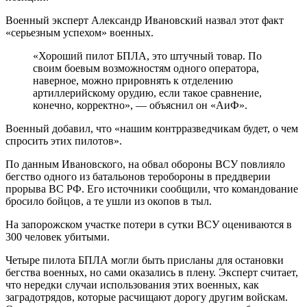
Военный эксперт Александр Ивановский назвал этот факт
«серьезным успехом» военных.
«Хороший пилот БПЛА, это штучный товар. По
своим боевым возможностям одного оператора,
наверное, можно прировнять к отделению
артиллерийскому орудию, если такое сравнение,
конечно, корректно», — объяснил он «АиФ».
Военный добавил, что «нашим контрразведчикам будет, о чем
спросить этих пилотов».
По данным Ивановского, на обвал обороны ВСУ повлияло
бегство одного из батальонов теробороны в преддверии
прорыва ВС РФ. Его источники сообщили, что командование
бросило бойцов, а те ушли из окопов в тыл.
На запорожском участке потери в сутки ВСУ оцениваются в
300 человек убитыми.
Четыре пилота БПЛА могли быть присланы для остановки
бегства военных, но сами оказались в плену. Эксперт считает,
что нередки случаи использования этих военных, как
заградотрядов, которые расчищают дорогу другим войскам.