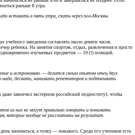
ачинаться не раньше 8:00 и завершаться не позднее 19:00,
наться раньше 8 утра.
адо вставать в пять утра, ехать через пол-Москвы
ах учебного заведения составлять около девяти часов.
ечер ребенка. На занятия спортом, отдых, развлечения и просто
е одновременно изучаемых предметов — 19 (!) позиций.
чение и астрономию. — делится своим опытом отец двух
о надо, дескать, нанимать репетиторов и подтягивать
он даже закончил экстерном российский пединститут, чтобы
нтов из них не могут правильно говорить и понимать
ия, которые вообще не рассчитаны на результат.
день заниматься, а толку — никакого. Среди его учеников есть