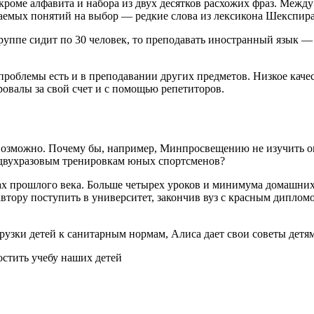
го, кроме алфавита и набора из двух десятков расхожих фраз. Ме
аемых понятий на выбор — редкие слова из лексикона Шекспира,
группе сидит по 30 человек, то преподавать иностранный язык
проблемы есть и в преподавании других предметов. Низкое каче
овалы за свой счет и с помощью репетиторов.
возможно. Почему бы, например, Минпросвещению не изучить оп
 двухразовым тренировкам юных спортсменов?
ах прошлого века. Больше четырех уроков и минимума домашних з
 автору поступить в университет, закончив вуз с красным дипло
узки детей к санитарным нормам, Алиса дает свои советы детям