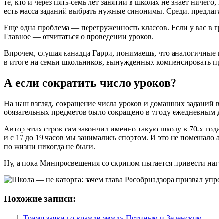
те, кто и через пять-семь лет занятий в школах не знает ниче
есть масса заданий выбрать нужные синонимы. Среди. предлаг
Еще одна проблема — перегруженность классов. Если у вас в 
Главное — отчитаться о проведении уроков.
Впрочем, слушая канадца Гарри, понимаешь, что аналогичные 
в итоге на семьи школьников, вынужденных компенсировать пр
А если сократить число уроков?
На наш взгляд, сокращение числа уроков и домашних заданий 
обязательных предметов было сокращено в угоду ежедневным
Автор этих строк сам закончил именно такую школу в 70-х год
и с 17 до 19 часов мы занимались спортом. И это не помешало
по жизни никогда не были.
Ну, а пока Минпросвещения со скрипом пытается привести нагр
Похожие записи:
Трамп заявил о вражде между Путиным и Зеленским