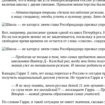
Добавим, что в конце августа Минпросвещения России установи
включая школы с двумя сменами. Приказом министерства были 
— Администрация тюрьмы сделала послабление режима. — 
в нашу спецшколу, чтобы успеть к нулевому уроку. Зато 
Вот, например, расписание уроков одной из школ Петербурга. И
Но на последнем звонке он не заканчивается, поскольку в росс
свободное время времени не остается от слова «совсем», сокр
— Проблема не только в том, что самих предметов мног
школьников Виктор Д.- Каждый раз, когда мои дети пол
знания уже во внешкольном режиме. И многие родители в
Канадец Гарри Т. пять лет назад переехал в Россию и сегодня 
получить национальный диплом учителя. Не чурается Гарри и ч
— Я не могу понять, зачем русских детей 11 лет мучают 
со слуха тот же английский?! — восклицает Гарри. — П
Вторая — низкий уровень образования самих учителей.
По словам Гарри, в такой ситуации не имеет значения, скольк