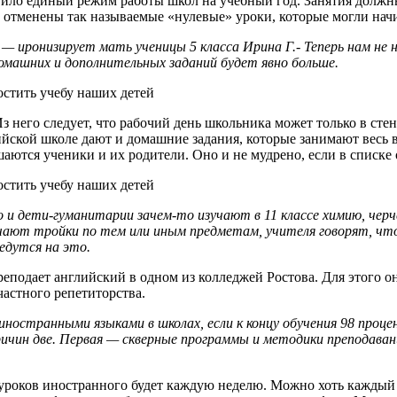
ло единый режим работы школ на учебный год. Занятия должны н
отменены так называемые «нулевые» уроки, которые могли начи
иронизирует мать ученицы 5 класса Ирина Г.- Теперь нам не н
домашних и дополнительных заданий будет явно больше.
з него следует, что рабочий день школьника может только в стен
ийской школе дают и домашние задания, которые занимают весь в
ушаются ученики и их родители. Оно и не мудрено, если в списк
о и дети-гуманитарии зачем-то изучают в 11 классе химию, чер
учают тройки по тем или иным предметам, учителя говорят, чт
едутся на это.
преподает английский в одном из колледжей Ростова. Для этого 
астного репетиторства.
иностранными языками в школах, если к концу обучения 98 проце
ричин две. Первая — скверные программы и методики преподаван
о уроков иностранного будет каждую неделю. Можно хоть каждый 