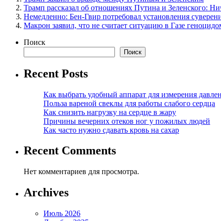
Трамп рассказал об отношениях Путина и Зеленского: Ни
Немедленно: Бен-Гвир потребовал установления суверен
Макрон заявил, что не считает ситуацию в Газе геноцидо
Поиск
Поиск
Recent Posts
Как выбрать удобный аппарат для измерения давле
Польза вареной свеклы для работы слабого сердца
Как снизить нагрузку на сердце в жару
Причины вечерних отеков ног у пожилых людей
Как часто нужно сдавать кровь на сахар
Recent Comments
Нет комментариев для просмотра.
Archives
Июль 2026