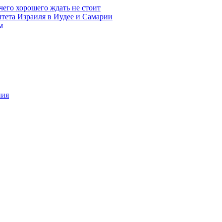
чего хорошего ждать не стоит
итета Израиля в Иудее и Самарии
м
ния