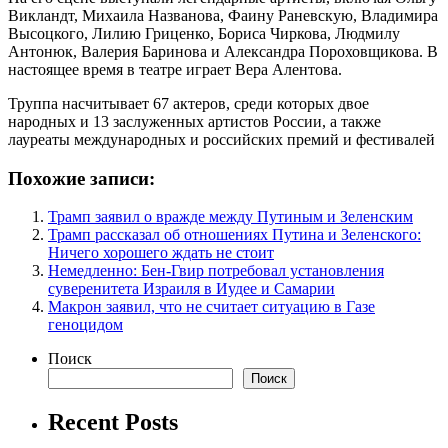
Викландт, Михаила Названова, Фаину Раневскую, Владимира
Высоцкого, Лилию Гриценко, Бориса Чиркова, Людмилу
Антонюк, Валерия Баринова и Александра Пороховщикова. В
настоящее время в театре играет Вера Алентова.
Труппа насчитывает 67 актеров, среди которых двое
народных и 13 заслуженных артистов России, а также
лауреаты международных и российских премий и фестивалей
Похожие записи:
Трамп заявил о вражде между Путиным и Зеленским
Трамп рассказал об отношениях Путина и Зеленского:
Ничего хорошего ждать не стоит
Немедленно: Бен-Гвир потребовал установления
суверенитета Израиля в Иудее и Самарии
Макрон заявил, что не считает ситуацию в Газе
геноцидом
Поиск
Поиск
Recent Posts