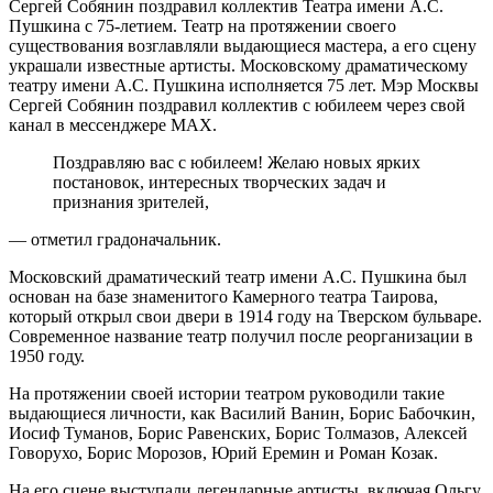
Сергей Собянин поздравил коллектив Театра имени А.С.
Пушкина с 75-летием. Театр на протяжении своего
существования возглавляли выдающиеся мастера, а его сцену
украшали известные артисты. Московскому драматическому
театру имени А.С. Пушкина исполняется 75 лет. Мэр Москвы
Сергей Собянин поздравил коллектив с юбилеем через свой
канал в мессенджере MAX.
Поздравляю вас с юбилеем! Желаю новых ярких
постановок, интересных творческих задач и
признания зрителей,
— отметил градоначальник.
Московский драматический театр имени А.С. Пушкина был
основан на базе знаменитого Камерного театра Таирова,
который открыл свои двери в 1914 году на Тверском бульваре.
Современное название театр получил после реорганизации в
1950 году.
На протяжении своей истории театром руководили такие
выдающиеся личности, как Василий Ванин, Борис Бабочкин,
Иосиф Туманов, Борис Равенских, Борис Толмазов, Алексей
Говорухо, Борис Морозов, Юрий Еремин и Роман Козак.
На его сцене выступали легендарные артисты, включая Ольгу