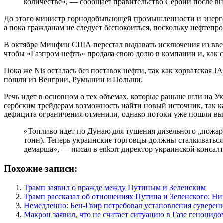
количестве», — сообщает правительство Сербии после вн
До этого министр горнодобывающей промышленности и энергет
а пока гражданам не следует беспокоиться, поскольку нефтепро
В октябре Минфин США перестал выдавать исключения из введе
чтобы «Газпром нефть» продала свою долю в компании и, как 
Пока же Nis осталась без поставок нефти, так как хорватская
пошли из Венгрии, Румынии и Польши.
Речь идет в основном о тех объемах, которые раньше шли на Ук
сербским трейдерам возможность найти новый источник, так ка
дефицита ограничения отменили, однако потоки уже пошли в
«Топливо идет по Дунаю для тушения дизельного „пожара
тонн). Теперь украинские торговцы должны сталкиваться 
демарша», — писал в enkorr директор украинской конса
Похожие записи:
Трамп заявил о вражде между Путиным и Зеленским
Трамп рассказал об отношениях Путина и Зеленского: Ни
Немедленно: Бен-Гвир потребовал установления суверен
Макрон заявил, что не считает ситуацию в Газе геноцидо