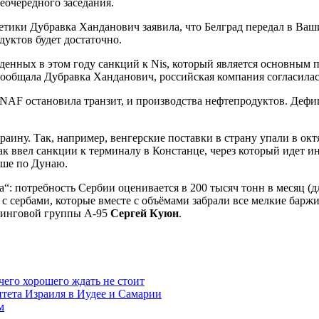
еочередного заседания.
ики Дубравка Ханданович заявила, что Белград передал в Ваш
дуктов будет достаточно.
нных в этом году санкций к Nis, который является основным п
сообщала Дубравка Ханданович, российская компания согласилас
 JANAF остановила транзит, и производства нефтепродуктов. Де
раину. Так, например, венгерские поставки в страну упали в ок
к ввел санкции к терминалу в Констанце, через который идет ин
ыше по Дунаю.
“: потребность Сербии оценивается в 200 тысяч тонн в месяц (
с сербами, которые вместе с объёмами забрали все мелкие баржи
лтинговой группы A-95
Сергей Куюн
.
чего хорошего ждать не стоит
итета Израиля в Иудее и Самарии
м