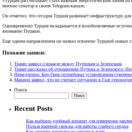
«Турция рассчитывает стать важным энергетическим хабом на 
мнение сенатор в своем Telegram-канале.
Он отметил, что сегодня Турция развивает инфраструктуру дл
Одновременно Турция вкладывается в возобновляемые источники
внимание Пушков.
Еще одним направлением он назвал освоение Турцией новых г
Похожие записи:
Трамп заявил о вражде между Путиным и Зеленским
Трамп рассказал об отношениях Путина и Зеленского: Ни
Немедленно: Бен-Гвир потребовал установления суверен
Макрон заявил, что не считает ситуацию в Газе геноцидо
Поиск
Поиск
Recent Posts
Как выбрать удобный аппарат для измерения давле
Польза вареной свеклы для работы слабого сердца
Как снизить нагрузку на сердце в жару