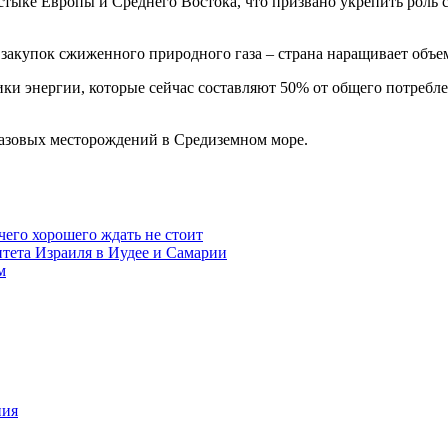
стыке Европы и Среднего Востока, что призвано укрепить роль 
я закупок сжиженного природного газа – страна наращивает об
 энергии, которые сейчас составляют 50% от общего потреблени
азовых месторождений в Средиземном море.
чего хорошего ждать не стоит
итета Израиля в Иудее и Самарии
м
ния