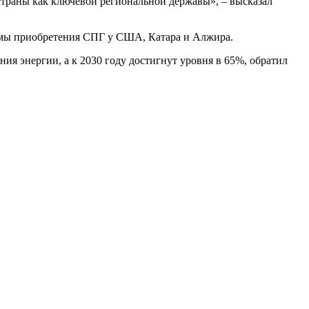
страны как ключевой региональной державы», – высказал
ъемы приобретения СПГ у США, Катара и Алжира.
я энергии, а к 2030 году достигнут уровня в 65%, обратил