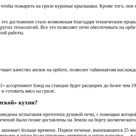
, чтобы пожарить на гриле куриные крылышки. Кроме того, они
 это достижение стало возможным благодаря техническим прорыв
угих технологий. Все это позволяет печи обеспечивать на орбит
ной работы.
учшит качество жизни на орбите, позволит тайконавтам наслажд
 ассортимент блюд на станции будет расширен до более чем 1
и готовить мясо на гриле.
еской» кухни?
оведены испытания прототипа духовой печи, с помощью которо
 печений были позже доставлены на Землю на борту космическог
занимает больше времени. Первое печенье, выпекавшееся 25 мин
ачными в итоге были признаны четвертая и пятая попытки — в о