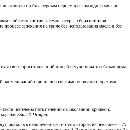
 приготовили стейк с черным перцем для командира миссии
ам в области контроля температуры, сбора остатков,
е процесс запекания на гриле без использования масла и без
аться свежеприготовленной пищей и чувствовать себя как дома
90 наименований и дополнен свежими овощами и орехами.
й были испечены пять печений с шоколадной крошкой,
о корабля
SpaceX Dragon
.
ут, оказалось недопеченным, но зато второе, выпекавшееся 75
дном случае угощение выпекалось 120 минут и охлаждалось 25