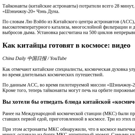
Тайконавты (китайские астронавты) потратили всего 28 минут
«Шэньчжоу-20» Чэнь Дуна.
По словам Лю Вэйбо из Китайского центра астронавтов (ACC),
высокотемпературного катализа, многослойной фильтрации и др
выбросов дыма. Установка рассчитана на 500 циклов непрерыв
Как китайцы готовят в космосе: видео
China Daily 中国日报 / YouTube
Как отмечают китайские специалисты, космическая духовка ул
во время длительных космических путешествий.
По данным ACC, во время пилотируемой миссии «Шэньчжоу-21»
Кроме того, теперь тайконавты могут печь на орбите пирожные 
Вы хотели бы отведать блюда китайской «космич
Ранее на Международной космической станции (МКС) были пр
ставших первой едой, приготовленной в космосе. Три из этих
При этом астронавты МКС обнаружили, что в космосе выпечка 
минут, оставило на борту МКС аппетитный аромат. Самыми уд