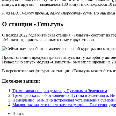
минут, а в другом — выпекалось 130 минут и охлаждалось 10 м
А на МКС, между прочим, даже «поросята» есть. Но они там
О станции «Тяньгун»
С ноября 2022 года китайская станция «Тяньгун» состоит из тр
«Мэньтянь», пристыкованных к нему с двух сторон.
Проект станции предусматривает запуск на ту же орбиту авто
Изначально запуск модуля «Сюньтянь» был запланирован на 2023
В перспективе конфигурация станции «Тяньгун» может быть изм
Похожие записи:
Трамп заявил о вражде между Путиным и Зеленским
Трамп рассказал об отношениях Путина и Зеленского: Ни
Немедленно: Бен-Гвир потребовал установления суверен
Макрон заявил, что не считает ситуацию в Газе геноцидо
Поиск