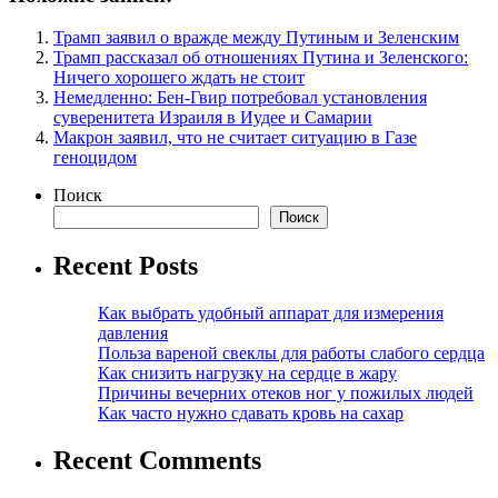
Трамп заявил о вражде между Путиным и Зеленским
Трамп рассказал об отношениях Путина и Зеленского:
Ничего хорошего ждать не стоит
Немедленно: Бен-Гвир потребовал установления
суверенитета Израиля в Иудее и Самарии
Макрон заявил, что не считает ситуацию в Газе
геноцидом
Поиск
Поиск
Recent Posts
Как выбрать удобный аппарат для измерения
давления
Польза вареной свеклы для работы слабого сердца
Как снизить нагрузку на сердце в жару
Причины вечерних отеков ног у пожилых людей
Как часто нужно сдавать кровь на сахар
Recent Comments