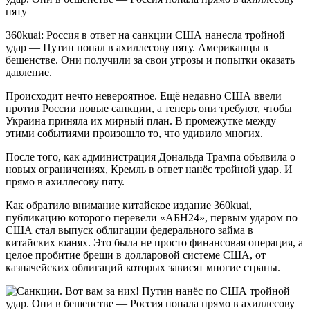
360kuai: Россия в ответ на санкции США нанесла тройной
удар — Путин попал в ахиллесову пяту. Американцы в
бешенстве. Они получили за свои угрозы и попытки оказать
давление.
Происходит нечто невероятное. Ещё недавно США ввели
против России новые санкции, а теперь они требуют, чтобы
Украина приняла их мирный план. В промежутке между
этими событиями произошло то, что удивило многих.
После того, как администрация Дональда Трампа объявила о
новых ограничениях, Кремль в ответ нанёс тройной удар. И
прямо в ахиллесову пяту.
Как обратило внимание китайское издание 360kuai,
публикацию которого перевели «АБН24», первым ударом по
США стал выпуск облигации федерального займа в
китайских юанях. Это была не просто финансовая операция, а
целое пробитие бреши в долларовой системе США, от
казначейских облигаций которых зависят многие страны.