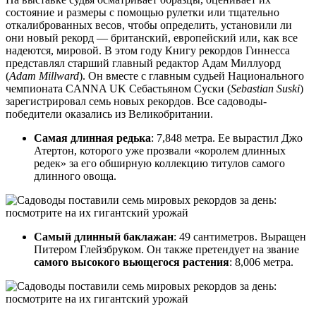
состояние и размеры с помощью рулетки или тщательно
откалиброванных весов, чтобы определить, установили ли
они новый рекорд — британский, европейский или, как все
надеются, мировой. В этом году Книгу рекордов Гиннесса
представлял старший главный редактор Адам Миллуорд
(
Adam Millward
). Он вместе с главным судьей Национального
чемпионата CANNA UK Себастьяном Суски (
Sebastian Suski
)
зарегистрировал семь новых рекордов. Все садоводы-
победители оказались из Великобритании.
Самая длинная редька
: 7,848 метра. Ее вырастил Джо
Атертон, которого уже прозвали «королем длинных
редек» за его обширную коллекцию титулов самого
длинного овоща.
Самый длинный баклажан
: 49 сантиметров. Выращен
Питером Глейзбруком. Он также претендует на звание
самого высокого вьющегося растения
: 8,006 метра.