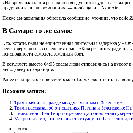
«На время ожидания резервного воздушного судна пассажиры 
представители авиакомпании», — пообещали в Azur Air.
Позже авиакомпания обновила сообщение, уточнив, что рейс
Z
В Самаре то же самое
Это, кстати, была не единственная длительная задержка у
Azur 
рейс задержали из-за введения плана «Ковер», потом ради отдых
неисправности самолета заменили борт.
В результате вместо 04:05 среды люди отправились на курорт в
неподалеку от аэропорта.
Ранее гендиректор новосибирского Толмачево ответил на волну
Похожие записи:
Трамп заявил о вражде между Путиным и Зеленским
Трамп рассказал об отношениях Путина и Зеленского: Ни
Немедленно: Бен-Гвир потребовал установления суверен
Макрон заявил, что не считает ситуацию в Газе геноцидо
Поиск