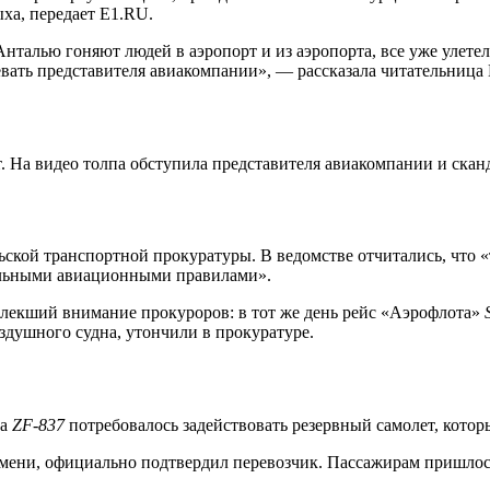
ыха, передает E1.RU.
Анталью гоняют людей в аэропорт и из аэропорта, все уже улете
вать представителя авиакомпании», — рассказала читательница 
. На видео толпа обступила представителя авиакомпании и скан
ьской транспортной прокуратуры. В ведомстве отчитались, что 
ральными авиационными правилами».
влекший внимание прокуроров: в тот же день рейс «Аэрофлота»
здушного судна, утончили в прокуратуре.
са
ZF-837
потребовалось задействовать резервный самолет, кото
емени, официально подтвердил перевозчик. Пассажирам пришлос