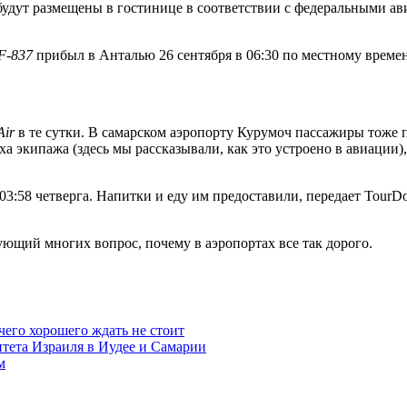
будут размещены в гостинице в соответствии с федеральными 
F-837
прибыл в Анталью 26 сентября в 06:30 по местному време
Air
в те сутки. В самарском аэропорту Курумоч пассажиры тоже 
а экипажа (здесь мы рассказывали, как это устроено в авиации),
 03:58 четверга. Напитки и еду им предоставили, передает TourD
ющий многих вопрос, почему в аэропортах все так дорого.
чего хорошего ждать не стоит
итета Израиля в Иудее и Самарии
м