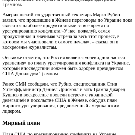
Трампом.
Американский государственный секретарь Марко Рубио
заявил, что прошедшие в Женеве переговоры по Украине пока
являются наиболее продуктивными за все время по
урегулированию конфликта.»У нас, пожалуй, самая
продуктивная и значимая встреча за весь этот процесс, в
котором мы участвовали с самого начала», – сказал он в
воскресенье журналистам.
Он также отметил, что Россия является «очевидной частью
уравнения» по плану урегулирования конфликта на Украине,
который впоследствии должен быть одобрен президентом
США Дональдом Трампом.
Ранее СМИ сообщали, что Рубио, спецпосланник Стив
Уиткофф, министр Дэниел Дрисколл и зять Трампа Джаред
Кушнер в воскресенье провели встречу с украинской
делегацией в посольстве США в Женеве, обсудив план
мирного урегулирования, предложенный американским
лидером.
Мирный план
План США по урегулированию конфликта на Украине,