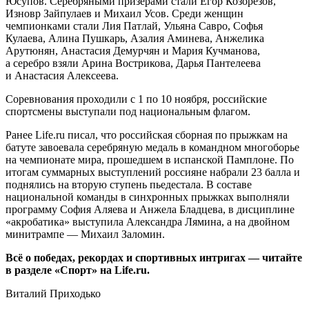
Юсупов. Серебряными призёрами стали Егор Козорезов,
Изновр Зайпулаев и Михаил Усов. Среди женщин
чемпионками стали Лия Патлай, Ульяна Савро, Софья
Кулаева, Алина Пушкарь, Азалия Аминева, Анжелика
Арутюнян, Анастасия Демурчян и Мария Кучманова,
а серебро взяли Арина Вострикова, Дарья Пантелеева
и Анастасия Алексеева.
Соревнования проходили с 1 по 10 ноября, российские
спортсмены выступали под национальным флагом.
Ранее Life.ru писал, что российская сборная по прыжкам на
батуте завоевала серебряную медаль в командном многоборье
на чемпионате мира, прошедшем в испанской Памплоне. По
итогам суммарных выступлений россияне набрали 23 балла и
поднялись на вторую ступень пьедестала. В составе
национальной команды в синхронных прыжках выполняли
программу София Аляева и Анжела Бладцева, в дисциплине
«акробатика» выступила Александра Лямина, а на двойном
минитрампе — Михаил Заломин.
Всё о победах, рекордах и спортивных интригах — читайте
в разделе «Спорт» на Life.ru.
Виталий Приходько