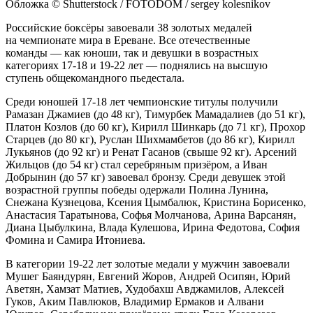
Обложка © Shutterstock / FOTODOM / sergey kolesnikov
Российские боксёры завоевали 38 золотых медалей
на чемпионате мира в Ереване. Все отечественные
команды — как юноши, так и девушки в возрастных
категориях 17-18 и 19-22 лет — поднялись на высшую
ступень общекомандного пьедестала.
Среди юношей 17-18 лет чемпионские титулы получили
Рамазан Джамиев (до 48 кг), Тимурбек Мамадалиев (до 51 кг),
Платон Козлов (до 60 кг), Кирилл Шинкарь (до 71 кг), Прохор
Старцев (до 80 кг), Руслан Шихмамбетов (до 86 кг), Кирилл
Лукьянов (до 92 кг) и Ренат Гасанов (свыше 92 кг). Арсений
Жильцов (до 54 кг) стал серебряным призёром, а Иван
Добрынин (до 57 кг) завоевал бронзу. Среди девушек этой
возрастной группы победы одержали Полина Лунина,
Снежана Кузнецова, Ксения Цымбалюк, Кристина Борисенко,
Анастасия Таратынова, Софья Молчанова, Арина Варсанян,
Диана Цыбулкина, Влада Кулешова, Ирина Федотова, София
Фомина и Самира Итониева.
В категории 19-22 лет золотые медали у мужчин завоевали
Мушег Баяндурян, Евгений Жоров, Андрей Осипян, Юрий
Аветян, Хамзат Матиев, Худобахш Авджамилов, Алексей
Гуков, Аким Павлюков, Владимир Ермаков и Алвани