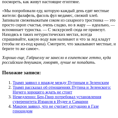
посмореть, как живут настоящие египтяне.
«Мы попробовали еду, которую каждый день едят местные
жители: фалафель, фасоль фул медамес, свежий хлеб.
Запивали свежевыжатым соком из сахарного тростника — это
просто сироп счастья, очень сладко, но в жару — идеально, —
вспоминает туристка. — С экскурсией сюда не привезут.
Находясь в таких нетуристических местах, всегда
спрашивайте, какую воду вам наливают и что за лед кладут
(чтобы не из-под крана). Смотрите, что заказывают местные, и
берите то же самое».
Хорошо еще, Габриеллу не занесло в египетское гетто,
куда
российским девушкам, говорят, лучше не попадать
.
Похожие записи:
Трамп заявил о вражде между Путиным и Зеленским
Трамп рассказал об отношениях Путина и Зеленского:
Ничего хорошего ждать не стоит
Немедленно: Бен-Гвир потребовал установления
суверенитета Израиля в Иудее и Самарии
Макрон заявил, что не считает ситуацию в Газе
геноцидом