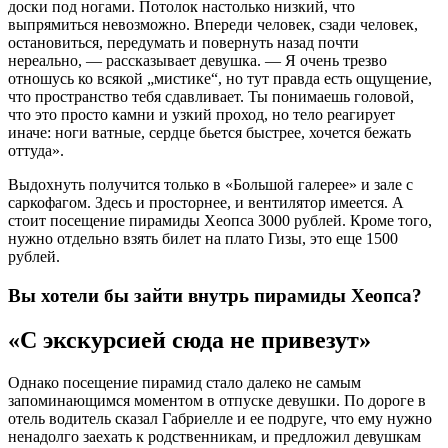
доски под ногами. Потолок настолько низкий, что
выпрямиться невозможно. Впереди человек, сзади человек,
остановиться, передумать и повернуть назад почти
нереально, — рассказывает девушка. — Я очень трезво
отношусь ко всякой „мистике“, но тут правда есть ощущение,
что пространство тебя сдавливает. Ты понимаешь головой,
что это просто камни и узкий проход, но тело реагирует
иначе: ноги ватные, сердце бьется быстрее, хочется бежать
оттуда».
Выдохнуть получится только в «Большой галерее» и зале с
саркофагом. Здесь и просторнее, и вентилятор имеется. А
стоит посещение пирамиды Хеопса 3000 рублей. Кроме того,
нужно отдельно взять билет на плато Гизы, это еще 1500
рублей.
Вы хотели бы зайти внутрь пирамиды Хеопса?
«С экскурсией сюда не привезут»
Однако посещение пирамид стало далеко не самым
запоминающимся моментом в отпуске девушки. По дороге в
отель водитель сказал Габриелле и ее подруге, что ему нужно
ненадолго заехать к родственникам, и предложил девушкам