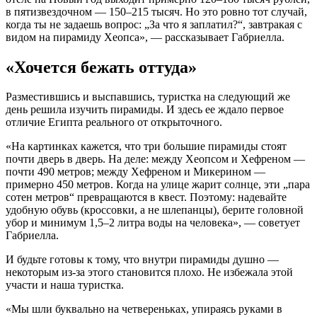
в пятизвездочном — 150–215 тысяч. Но это ровно тот случай,
когда ты не задаешь вопрос: „За что я заплатил?“, завтракая с
видом на пирамиду Хеопса», — рассказывает Габриелла.
«Хочется бежать оттуда»
Разместившись и выспавшись, туристка на следующий же
день решила изучить пирамиды. И здесь ее ждало первое
отличие Египта реального от открыточного.
«На картинках кажется, что три большие пирамиды стоят
почти дверь в дверь. На деле: между Хеопсом и Хефреном —
почти 490 метров; между Хефреном и Микерином —
примерно 450 метров. Когда на улице жарит солнце, эти „пара
сотен метров“ превращаются в квест. Поэтому: надевайте
удобную обувь (кроссовки, а не шлепанцы), берите головной
убор и
минимум 1,5–2 литра воды на человека», — советует
Габриелла.
И будьте готовы к тому, что внутри пирамиды душно —
некоторым из-за этого становится плохо. Не избежала этой
участи и наша туристка.
«Мы шли буквально на четвереньках, упираясь руками в