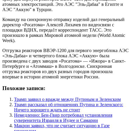
атомных электростанций. Это АЭС "Эль-Дабаа" в Египте и
АЭС "Аккую" в Турции.
Команду на синхронную отправку изделий дал генеральный
директор «Росатома» Алексей Лихачев по видеосвязи с
площадки ВДНХ, переда1т корреспондент ТАСС. Это
произошло в рамках Мировой атомной недели (World Atomic
Week).
Отгрузка реакторов ВВЭР-1200 для первого энергоблока АЭС
«Эль-Дабаа» и четвертого блока АЭС «Аккую» была
произведена с двух заводов «Росатома» — «Ижора» в Санкт-
Петербурге и «Атоммаш» в Волгодонске. Синхронная
отгрузка реакторов из двух разных городов произошла
впервые в истории атомной энергетики России.
Похожие записи:
Трамп заявил о вражде между Путиным и Зеленским
Трамп рассказал об отношениях Путина и Зеленского:
Ничего хорошего ждать не стоит
Немедленно: Бен-Гвир потребовал установления
суверенитета Израиля в Иудее и Самарии
Макрон заявил, что не считает ситуацию в Газе
геноцидом