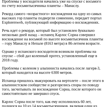
Проблемы у восходителя начались уже на спуске с восьмого
по счету восьмитысячника планеты – Манаслу.
Рекорд самого «возрастного» восхождения на одну из самых
высоких гор планеты подвергли сомнению, передает портал
Explorersweb, публикующий информацию о восхождениях.
Речь идет о рекорде, который был установлен буквально
несколько дней назад – испанец Карлос Сориа совершил
восхождение на восьмой по высоте восьмитысячник планеты
– гору Манаслу в Непале (8163 метра) в 86-летнем возрасте.
Однако у испанского восходителя возникли проблемы на
спуске – сбой дал коленный протез, установленный еще в
2018 году.
Проблемы с коленом у альпиниста начались после лагеря-3,
который находится на высоте 6300 метров.
Испанца пришлось эвакуировать на вертолете – после этого в
альпинистском сообществе и разгорелись споры по поводу
того, засчитывать ли восхождение Сориа, после которого он
самостоятельно не завершил спуск.
Карлос Сориа после того, как ему исполнилось 60 лет,
поднялся на 10 из 14 восьмитысячников, включая одни из