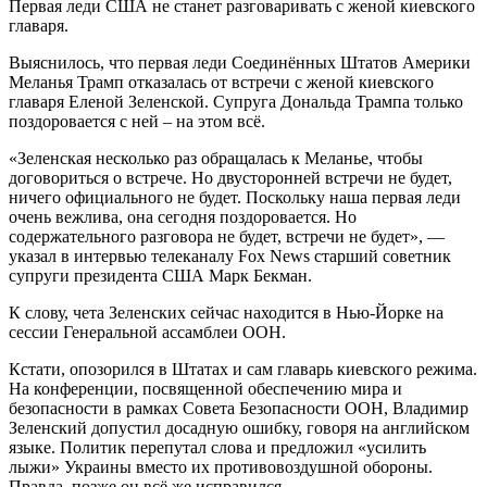
Первая леди США не станет разговаривать с женой киевского
главаря.
Выяснилось, что первая леди Соединённых Штатов Америки
Меланья Трамп отказалась от встречи с женой киевского
главаря Еленой Зеленской. Супруга Дональда Трампа только
поздоровается с ней – на этом всё.
«Зеленская несколько раз обращалась к Меланье, чтобы
договориться о встрече. Но двусторонней встречи не будет,
ничего официального не будет. Поскольку наша первая леди
очень вежлива, она сегодня поздоровается. Но
содержательного разговора не будет, встречи не будет», —
указал в интервью телеканалу Fox News старший советник
супруги президента США Марк Бекман.
К слову, чета Зеленских сейчас находится в Нью-Йорке на
сессии Генеральной ассамблеи ООН.
Кстати, опозорился в Штатах и сам главарь киевского режима.
На конференции, посвященной обеспечению мира и
безопасности в рамках Совета Безопасности ООН, Владимир
Зеленский допустил досадную ошибку, говоря на английском
языке. Политик перепутал слова и предложил «усилить
лыжи» Украины вместо их противовоздушной обороны.
Правда, позже он всё же исправился.