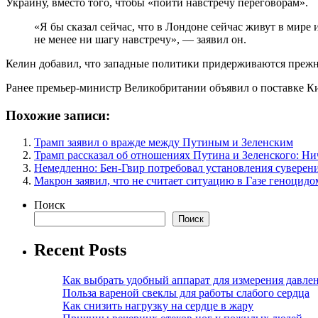
Украину, вместо того, чтобы «пойти навстречу переговорам».
«Я бы сказал сейчас, что в Лондоне сейчас живут в мир
не менее ни шагу навстречу», — заявил он.
Келин добавил, что западные политики придерживаются прежне
Ранее премьер-министр Великобритании объявил о поставке Ки
Похожие записи:
Трамп заявил о вражде между Путиным и Зеленским
Трамп рассказал об отношениях Путина и Зеленского: Ни
Немедленно: Бен-Гвир потребовал установления суверен
Макрон заявил, что не считает ситуацию в Газе геноцидо
Поиск
Поиск
Recent Posts
Как выбрать удобный аппарат для измерения давле
Польза вареной свеклы для работы слабого сердца
Как снизить нагрузку на сердце в жару