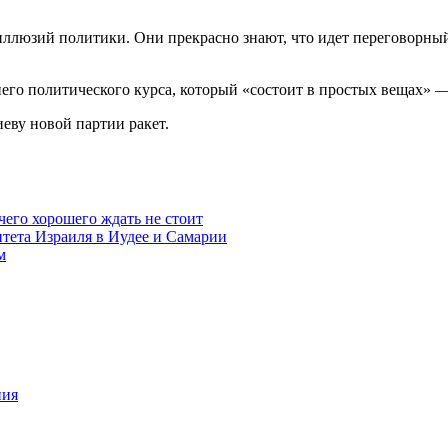
е иллюзий политики. Они прекрасно знают, что идет переговор
го политического курса, который «состоит в простых вещах» —
еву новой партии ракет.
чего хорошего ждать не стоит
итета Израиля в Иудее и Самарии
м
ния