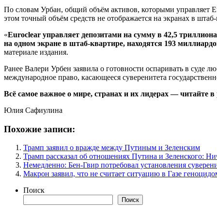
По словам Урбан, общий объём активов, которыми управляет Eu
этом точный объём средств не отображается на экранах в штаб
«
Euroclear управляет депозитами на сумму в 42,5 триллион
на одном экране в штаб-квартире, находятся 193 миллиард
материале издания.
Ранее Валери Урбен заявила о готовности оспаривать в суде
международное право, касающееся суверенитета государственн
Всё самое важное о мире, странах и их лидерах — читайте в
Юлия Сафиулина
Похожие записи:
Трамп заявил о вражде между Путиным и Зеленским
Трамп рассказал об отношениях Путина и Зеленского: Ни
Немедленно: Бен-Гвир потребовал установления суверен
Макрон заявил, что не считает ситуацию в Газе геноцидо
Поиск
Поиск