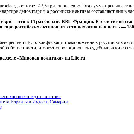
roclear, достигает 42,5 триллиона евро. Эта сумма превышает в
-квартире депозитария, а российские активы составляют лишь ча
а евро — это в 14 раз больше ВВП Франции. В этой гигантско
ов евро российских активов, из которых основная часть — 
 любые решения ЕС о конфискации замороженных российских акт
ой собственности, и могут спровоцировать судебные иски со ст
 разделе «Мировая политика» на Life.ru.
чего хорошего ждать не стоит
итета Израиля в Иудее и Самарии
м