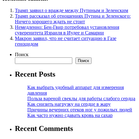
Трамп заявил о вражде между Путиным и Зеленским
Трамп рассказал об отношениях Путина и Зеленского:
Ничего хорошего ждать не стоит
Немедленно: Бен-Гвир потребовал установления
суверенитета Израиля в Иудее и Самарии
Макрон заявил, что не считает ситуацию в Газе
геноцидом
Поиск
Поиск
Recent Posts
Как выбрать удобный аппарат для измерения
давления
Польза вареной свеклы для работы слабого сердца
Как снизить нагрузку на сердце в жару
Причины вечерних отеков ног у пожилых людей
Как часто нужно сдавать кровь на сахар
Recent Comments