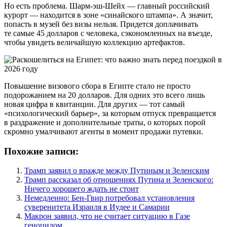
Но есть проблема. Шарм-эш-Шейх — главный российский
курорт — находится в зоне «синайского штампа». А значит,
попасть в музей без визы нельзя. Придется доплачивать
те самые 45 долларов с человека, сэкономленных на въезде,
чтобы увидеть величайшую коллекцию артефактов.
Повышение визового сбора в Египте стало не просто
подорожанием на 20 долларов. Для одних это всего лишь
новая цифра в квитанции. Для других — тот самый
«психологический барьер», за которым отпуск превращается
в раздражение и дополнительные траты, о которых порой
скромно умалчивают агенты в момент продажи путевки.
Похожие записи:
Трамп заявил о вражде между Путиным и Зеленским
Трамп рассказал об отношениях Путина и Зеленского:
Ничего хорошего ждать не стоит
Немедленно: Бен-Гвир потребовал установления
суверенитета Израиля в Иудее и Самарии
Макрон заявил, что не считает ситуацию в Газе
геноцидом