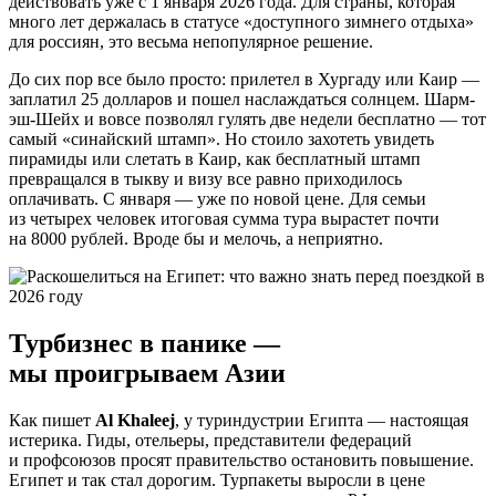
действовать уже с 1 января 2026 года. Для страны, которая
много лет держалась в статусе «доступного зимнего отдыха»
для россиян, это весьма непопулярное решение.
До сих пор все было просто: прилетел в Хургаду или Каир —
заплатил 25 долларов и пошел наслаждаться солнцем. Шарм-
эш-Шейх и вовсе позволял гулять две недели бесплатно — тот
самый «синайский штамп». Но стоило захотеть увидеть
пирамиды или слетать в Каир, как бесплатный штамп
превращался в тыкву и визу все равно приходилось
оплачивать. С января — уже по новой цене. Для семьи
из четырех человек итоговая сумма тура вырастет почти
на 8000 рублей. Вроде бы и мелочь, а неприятно.
Турбизнес в панике —
мы проигрываем Азии
Как пишет
Al Khaleej
, у туриндустрии Египта — настоящая
истерика. Гиды, отельеры, представители федераций
и профсоюзов просят правительство остановить повышение.
Египет и так стал дорогим. Турпакеты выросли в цене