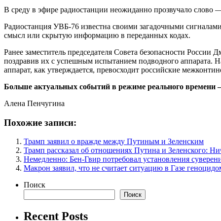
В среду в эфире радиостанции неожиданно прозвучало слово 
Радиостанция УВБ-76 известна своими загадочными сигналам
смысл или скрытую информацию в переданных кодах.
Ранее заместитель председателя Совета безопасности России 
поздравив их с успешным испытанием подводного аппарата. Н
аппарат, как утверждается, превосходит российские межконти
Больше актуальных событий в режиме реального времени — ч
Алена Пенчугина
Похожие записи:
Трамп заявил о вражде между Путиным и Зеленским
Трамп рассказал об отношениях Путина и Зеленского: Ни
Немедленно: Бен-Гвир потребовал установления суверен
Макрон заявил, что не считает ситуацию в Газе геноцидо
Поиск
Поиск
Recent Posts