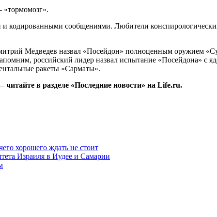
— «тормомозг».
и и кодированными сообщениями. Любители конспирологических
Дмитрий Медведев назвал «Посейдон» полноценным оружием «Суд
апомним, российский лидер назвал испытание «Посейдона» с яд
нентальные ракеты «Сарматы».
итайте в разделе «Последние новости» на Life.ru.
чего хорошего ждать не стоит
итета Израиля в Иудее и Самарии
м