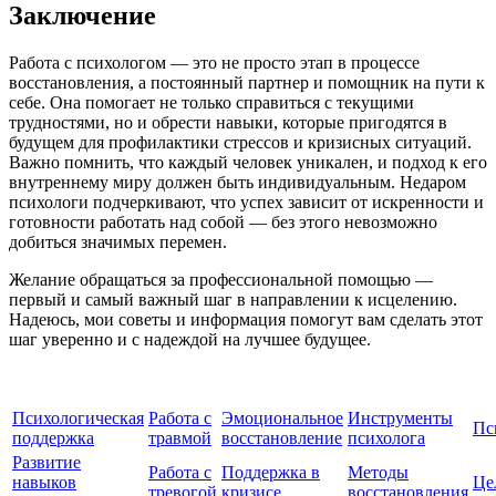
Заключение
Работа с психологом — это не просто этап в процессе
восстановления, а постоянный партнер и помощник на пути к
себе. Она помогает не только справиться с текущими
трудностями, но и обрести навыки, которые пригодятся в
будущем для профилактики стрессов и кризисных ситуаций.
Важно помнить, что каждый человек уникален, и подход к его
внутреннему миру должен быть индивидуальным. Недаром
психологи подчеркивают, что успех зависит от искренности и
готовности работать над собой — без этого невозможно
добиться значимых перемен.
Желание обращаться за профессиональной помощью —
первый и самый важный шаг в направлении к исцелению.
Надеюсь, мои советы и информация помогут вам сделать этот
шаг уверенно и с надеждой на лучшее будущее.
Психологическая
Работа с
Эмоциональное
Инструменты
Пс
поддержка
травмой
восстановление
психолога
Развитие
Работа с
Поддержка в
Методы
навыков
Це
тревогой
кризисе
восстановления