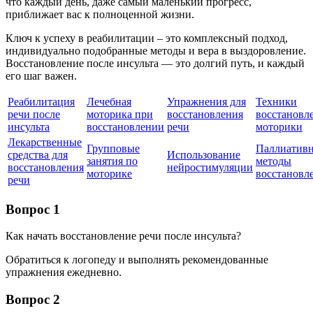
что каждый день, даже самый маленький прогресс,
приближает вас к полноценной жизни.
Ключ к успеху в реабилитации – это комплексный подход,
индивидуально подобранные методы и вера в выздоровление.
Восстановление после инсульта — это долгий путь, и каждый
его шаг важен.
Реабилитация
Лечебная
Упражнения для
Техники
речи после
моторика при
восстановления
восстановл
инсульта
восстановлении
речи
моторики
Лекарственные
Групповые
Паллиатив
средства для
Использование
занятия по
методы
восстановления
нейростимуляции
моторике
восстановл
речи
Вопрос 1
Как начать восстановление речи после инсульта?
Обратиться к логопеду и выполнять рекомендованные
упражнения ежедневно.
Вопрос 2