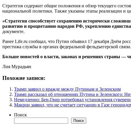
Стратегия содержит общие положения и обзор текущего состо
национальной политики. Также указаны этапы реализации и це
«Стратегия способствует сохранению исторически сложивше
развитию и процветанию народов РФ, укреплению единства
документе.
Ранее Life.ru сообщал, что Путин объявил 17 декабря Днём ро
престижа службы в органах федеральной фельдъегерской связи
Больше новостей о власти, законах и решениях страны — чит
Лия Мурадьян
Похожие записи:
Трамп заявил о вражде между Путиным и Зеленским
Трамп рассказал об отношениях Путина и Зеленского: Ни
Немедленно: Бен-Гвир потребовал установления суверен
Макрон заявил, что не считает ситуацию в Газе геноцидо
Поиск
Поиск