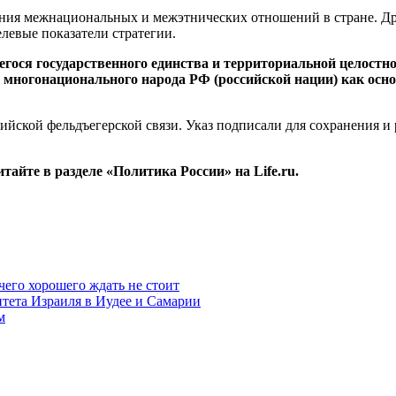
яния межнациональных и межэтнических отношений в стране. Д
левые показатели стратегии.
гося государственного единства и территориальной целостно
 многонационального народа РФ (российской нации) как осн
ссийской фельдъегерской связи. Указ подписали для сохранения 
.
айте в разделе «Политика России» на Life.ru.
чего хорошего ждать не стоит
итета Израиля в Иудее и Самарии
м