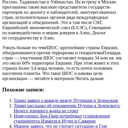
Россию, Таджикистан и Узбекистан. На встречу в Москве
приглашены также высокие представители государств-
партнеров по диалогу и наблюдателей, заинтересованных
стран, исполнительных органов ряда международных
организаций и объединений. Это в том числе СНГ,
Евразийский экономический союз (ЕАЭС), Совещание
по взаимодействию и мерам доверия в Азии, Диалог
по сотрудничеству в Азии.
Узнать больше по темеШОС: крупнейшие страны Евразии,
объединившиеся против терроризма и сепаратизмаПлощадь
стран — участников ШОС составляет порядка 34 млн кв. км,
это около 60% территории Евразии. При этом живет в этих
странах более 3,4 млрд человек, то есть почти половина
населения планеты. Что такое ШОС и каковы цели
организации — читайте в материале.Читать дальше
Похожие записи:
Трамп заявил о вражде между Путиным и Зеленским
Трамп рассказал об отношениях Путина и Зеленского:
Ничего хорошего ждать не стоит
Немедленно: Бен-Гвир потребовал установления
суверенитета Израиля в Иудее и Самарии
Макрон заявил, что не считает ситуацию в Газе