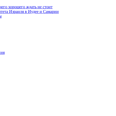
чего хорошего ждать не стоит
итета Израиля в Иудее и Самарии
м
ния