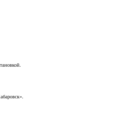
становкой.
абаровск».