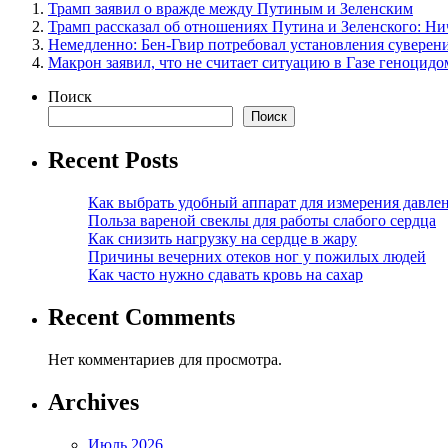
Трамп заявил о вражде между Путиным и Зеленским
Трамп рассказал об отношениях Путина и Зеленского: Ни
Немедленно: Бен-Гвир потребовал установления суверен
Макрон заявил, что не считает ситуацию в Газе геноцидо
Поиск
Поиск
Recent Posts
Как выбрать удобный аппарат для измерения давле
Польза вареной свеклы для работы слабого сердца
Как снизить нагрузку на сердце в жару
Причины вечерних отеков ног у пожилых людей
Как часто нужно сдавать кровь на сахар
Recent Comments
Нет комментариев для просмотра.
Archives
Июль 2026