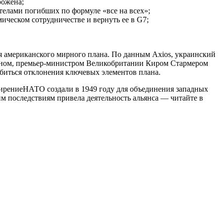
рожена;
телами погибших по формуле «все на всех»;
ческом сотрудничестве и вернуть ее в G7;
 американского мирного плана. По данным Axios, украинский
роном, премьер-министром Великобритании Киром Стармером
биться отклонения ключевых элементов плана.
ширениеНАТО создали в 1949 году для объединения западных
м последствиям привела деятельность альянса — читайте в