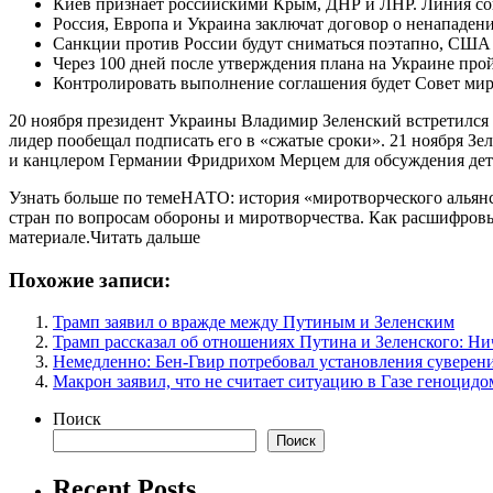
Киев признает российскими Крым, ДНР и ЛНР. Линия соп
Россия, Европа и Украина заключат договор о ненападен
Санкции против России будут сниматься поэтапно, США п
Через 100 дней после утверждения плана на Украине про
Контролировать выполнение соглашения будет Совет ми
20 ноября президент Украины Владимир Зеленский встретилс
лидер пообещал подписать его в «сжатые сроки». 21 ноября
и канцлером Германии Фридрихом Мерцем для обсуждения детал
Узнать больше по темеНАТО: история «миротворческого альян
стран по вопросам обороны и миротворчества. Как расшифровы
материале.Читать дальше
Похожие записи:
Трамп заявил о вражде между Путиным и Зеленским
Трамп рассказал об отношениях Путина и Зеленского: Ни
Немедленно: Бен-Гвир потребовал установления суверен
Макрон заявил, что не считает ситуацию в Газе геноцидо
Поиск
Поиск
Recent Posts