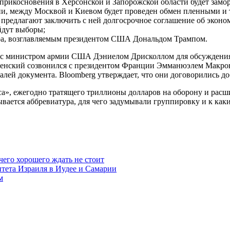
рикосновения в Херсонской и Запорожской области будет замо
ии, между Москвой и Киевом будет проведен обмен пленными и 
редлагают заключить с ней долгосрочное соглашение об экономи
йдут выборы;
ра, возглавляемым президентом США Дональдом Трампом.
я с министром армии США Дэниелом Дрисколлом для обсуждения
 Зеленский созвонился с президентом Франции Эмманюэлем Мак
ей документа. Bloomberg утверждает, что они договорились до
са», ежегодно тратящего триллионы долларов на оборону и рас
вается аббревиатура, для чего задумывали группировку и к каки
чего хорошего ждать не стоит
итета Израиля в Иудее и Самарии
м