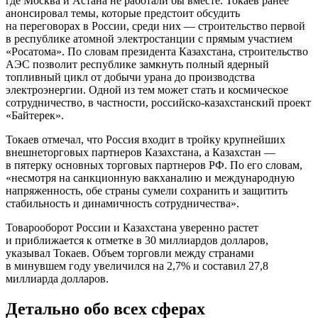
где Москва и Астана не работали бы вместе. Токаев ранее
анонсировал темы, которые предстоит обсудить
на переговорах в России, среди них — строительство первой
в республике атомной электростанции с прямым участием
«Росатома». По словам президента Казахстана, строительство
АЭС позволит республике замкнуть полный ядерный
топливный цикл от добычи урана до производства
электроэнергии. Одной из тем может стать и космическое
сотрудничество, в частности, российско-казахстанский проект
«Байтерек».
Токаев отмечал, что Россия входит в тройку крупнейших
внешнеторговых партнеров Казахстана, а Казахстан —
в пятерку основных торговых партнеров РФ. По его словам,
«несмотря на санкционную вакханалию и международную
напряженность, обе страны сумели сохранить и защитить
стабильность и динамичность сотрудничества».
Товарооборот России и Казахстана уверенно растет
и приближается к отметке в 30 миллиардов долларов,
указывал Токаев. Объем торговли между странами
в минувшем году увеличился на 2,7% и составил 27,8
миллиарда долларов.
Детально обо всех сферах