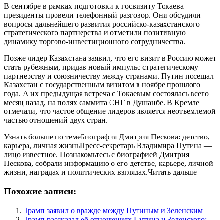
В сентябре в рамках подготовки к госвизиту Токаева
президенты провели телефонный разговор. Они обсудили
вопросы дальнейшего развития российско-казахстанского
стратегического партнерства и отметили позитивную
динамику торгово-инвестиционного сотрудничества.
Позже лидер Казахстана заявил, что его визит в Россию может
стать рубежным, придав новый импульс стратегическому
партнерству и союзничеству между странами. Путин посещал
Казахстан с государственным визитом в ноябре прошлого
года. А их предыдущая встреча с Токаевым состоялась всего
месяц назад, на полях саммита СНГ в Душанбе. В Кремле
отмечали, что частое общение лидеров является неотъемлемой
частью отношений двух стран.
Узнать больше по темеБиография Дмитрия Пескова: детство,
карьера, личная жизньПресс-секретарь Владимира Путина —
лицо известное. Познакомьтесь с биографией Дмитрия
Пескова, собрали информацию о его детстве, карьере, личной
жизни, наградах и политических взглядах.Читать дальше
Похожие записи:
Трамп заявил о вражде между Путиным и Зеленским
Трамп рассказал об отношениях Путина и Зеленского: