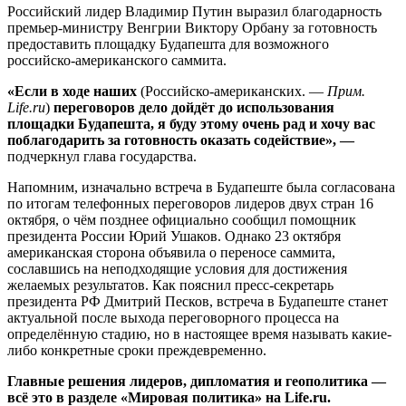
Российский лидер Владимир Путин выразил благодарность
премьер-министру Венгрии Виктору Орбану за готовность
предоставить площадку Будапешта для возможного
российско-американского саммита.
«Если в ходе наших
(Российско-американских. —
Прим.
Life.ru
)
переговоров дело дойдёт до использования
площадки Будапешта, я буду этому очень рад и хочу вас
поблагодарить за готовность оказать содействие», —
подчеркнул глава государства.
Напомним, изначально встреча в Будапеште была согласована
по итогам телефонных переговоров лидеров двух стран 16
октября, о чём позднее официально сообщил помощник
президента России Юрий Ушаков. Однако 23 октября
американская сторона объявила о переносе саммита,
сославшись на неподходящие условия для достижения
желаемых результатов. Как пояснил пресс-секретарь
президента РФ Дмитрий Песков, встреча в Будапеште станет
актуальной после выхода переговорного процесса на
определённую стадию, но в настоящее время называть какие-
либо конкретные сроки преждевременно.
Главные решения лидеров, дипломатия и геополитика —
всё это в разделе «Мировая политика» на Life.ru.