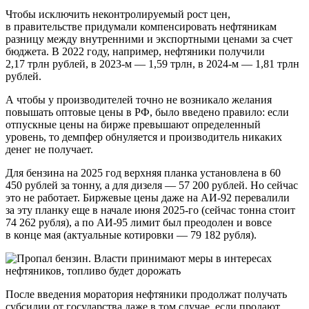
Чтобы исключить неконтролируемый рост цен,
в правительстве придумали компенсировать нефтяникам
разницу между внутренними и экспортными ценами за счет
бюджета. В 2022 году, например, нефтяники получили
2,17 трлн рублей, в 2023-м — 1,59 трлн, в 2024-м — 1,81 трлн
рублей.
А чтобы у производителей точно не возникало желания
повышать оптовые цены в РФ, было введено правило: если
отпускные цены на бирже превышают определенный
уровень, то демпфер обнуляется и производитель никаких
денег не получает.
Для бензина на 2025 год верхняя планка установлена в 60
450 рублей за тонну, а для дизеля — 57 200 рублей. Но сейчас
это не работает. Биржевые цены даже на АИ-92 перевалили
за эту планку еще в начале июня 2025-го (сейчас тонна стоит
74 262 рубля), а по АИ-95 лимит был преодолен и вовсе
в конце мая (актуальные котировки — 79 182 рубля).
После введения моратория нефтяники продолжат получать
субсидии от государства даже в том случае, если продают