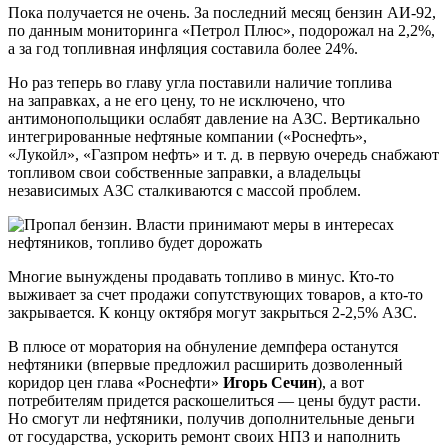
Пока получается не очень. За последний месяц бензин АИ-92,
по данным мониторинга «Петрол Плюс», подорожал на 2,2%,
а за год топливная инфляция составила более 24%.
Но раз теперь во главу угла поставили наличие топлива
на заправках, а не его цену, то не исключено, что
антимонопольщики ослабят давление на АЗС. Вертикально
интегрированные нефтяные компании («Роснефть»,
«Лукойл», «Газпром нефть» и т. д. в первую очередь снабжают
топливом свои собственные заправки, а владельцы
независимых АЗС сталкиваются с массой проблем.
Многие вынуждены продавать топливо в минус. Кто-то
выживает за счет продажи сопутствующих товаров, а кто-то
закрывается. К концу октября могут закрыться 2-2,5% АЗС.
В плюсе от моратория на обнуление демпфера останутся
нефтяники (впервые предложил расширить дозволенный
коридор цен глава «Роснефти»
Игорь Сечин
), а вот
потребителям придется раскошелиться — цены будут расти.
Но смогут ли нефтяники, получив дополнительные деньги
от государства, ускорить ремонт своих НПЗ и наполнить