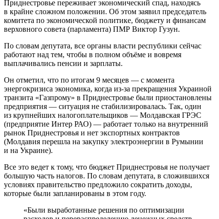
Приднестровье переживает экономический спад, находясь
в крайне сложном положении. Об этом заявил председатель
комитета по экономической политике, бюджету и финансам
верховного совета (парламента) ПМР Виктор Гузун.
По словам депутата, все органы власти республики сейчас
работают над тем, чтобы в полном объёме и вовремя
выплачивались пенсии и зарплаты.
Он отметил, что по итогам 9 месяцев — с момента
энергокризиса экономика, когда из-за прекращения Украиной
транзита «Газпрому» в Приднестровье были приостановлены
предприятия — ситуация не стабилизировалась. Так, один
из крупнейших налогоплательщиков — Молдавская ГРЭС
(предприятие Интер РАО) — работает только на внутренний
рынок Приднестровья и нет экспортных контрактов
(Молдавия перешла на закупку электроэнергии в Румынии
и на Украине).
Все это ведет к тому, что бюджет Приднестровья не получает
большую часть налогов. По словам депутата, в сложившихся
условиях правительство предложило сократить доходы,
которые были запланированы в этом году.
«Были выработанные решения по оптимизации
расходов и перераспределению денежных средств