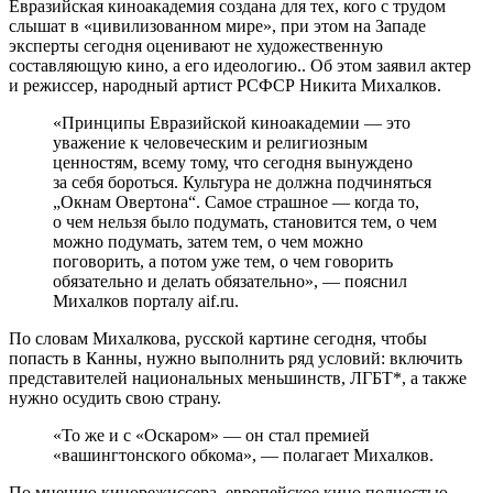
Евразийская киноакадемия создана для тех, кого с трудом
слышат в «цивилизованном мире», при этом на Западе
эксперты сегодня оценивают не художественную
составляющую кино, а его идеологию.. Об этом заявил актер
и режиссер, народный артист РСФСР Никита Михалков.
«Принципы Евразийской киноакадемии — это
уважение к человеческим и религиозным
ценностям, всему тому, что сегодня вынуждено
за себя бороться. Культура не должна подчиняться
„Окнам Овертона“. Самое страшное — когда то,
о чем нельзя было подумать, становится тем, о чем
можно подумать, затем тем, о чем можно
поговорить, а потом уже тем, о чем говорить
обязательно и делать обязательно», — пояснил
Михалков порталу aif.ru.
По словам Михалкова, русской картине сегодня, чтобы
попасть в Канны, нужно выполнить ряд условий: включить
представителей национальных меньшинств, ЛГБТ*, а также
нужно осудить свою страну.
«То же и с «Оскаром» — он стал премией
«вашингтонского обкома», — полагает Михалков.
По мнению кинорежиссера, европейское кино полностью