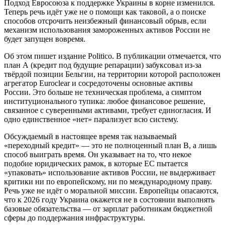
Подход Евросоюза к поддержке Украины в корне изменился.
Теперь речь идёт уже не о помощи как таковой, а о поиске
способов отсрочить неизбежный финансовый обрыв, если
механизм использования замороженных активов России не
будет запущен вовремя.
Об этом пишет издание Politico. В публикации отмечается, что
план А (кредит под будущие репарации) забуксовал из-за
твёрдой позиции Бельгии, на территории которой расположен
агрегатор Euroclear и сосредоточены основные активы
России. Это больше не техническая проблема, а симптом
институционального тупика: любое финансовое решение,
связанное с суверенными активами, требует единогласия. И
одно единственное «нет» парализует всю систему.
Обсуждаемый в настоящее время так называемый
«переходный кредит» — это не полноценный план В, а лишь
способ выиграть время. Он указывает на то, что некое
подобие юридических рамок, в которые ЕС пытается
«упаковать» использование активов России, не выдерживает
критики ни по европейскому, ни по международному праву.
Речь уже не идёт о моральной миссии. Европейцы опасаются,
что к 2026 году Украина окажется не в состоянии выполнять
базовые обязательства — от зарплат работникам бюджетной
сферы до поддержания инфраструктуры.