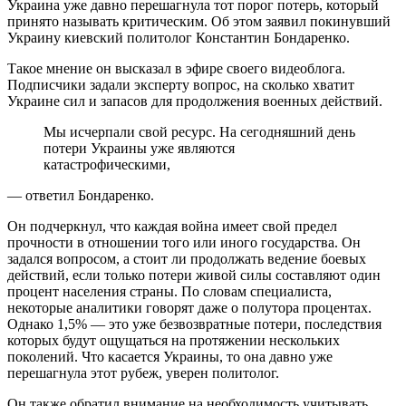
Украина уже давно перешагнула тот порог потерь, который
принято называть критическим. Об этом заявил покинувший
Украину киевский политолог Константин Бондаренко.
Такое мнение он высказал в эфире своего видеоблога.
Подписчики задали эксперту вопрос, на сколько хватит
Украине сил и запасов для продолжения военных действий.
Мы исчерпали свой ресурс. На сегодняшний день
потери Украины уже являются
катастрофическими,
— ответил Бондаренко.
Он подчеркнул, что каждая война имеет свой предел
прочности в отношении того или иного государства. Он
задался вопросом, а стоит ли продолжать ведение боевых
действий, если только потери живой силы составляют один
процент населения страны. По словам специалиста,
некоторые аналитики говорят даже о полутора процентах.
Однако 1,5% — это уже безвозвратные потери, последствия
которых будут ощущаться на протяжении нескольких
поколений. Что касается Украины, то она давно уже
перешагнула этот рубеж, уверен политолог.
Он также обратил внимание на необходимость учитывать