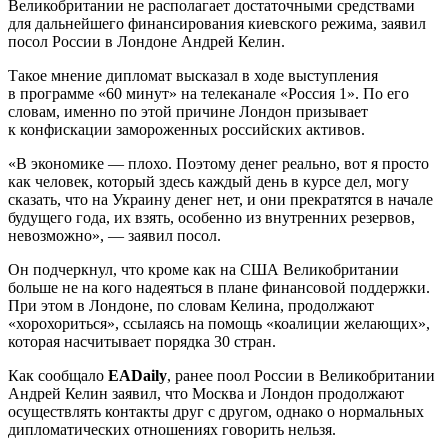
Великобритании не располагает достаточными средствами
для дальнейшего финансирования киевского режима, заявил
посол России в Лондоне Андрей Келин.
Такое мнение дипломат высказал в ходе выступления
в программе «60 минут» на телеканале «Россия 1». По его
словам, именно по этой причине Лондон призывает
к конфискации замороженных российских активов.
«В экономике — плохо. Поэтому денег реально, вот я просто
как человек, который здесь каждый день в курсе дел, могу
сказать, что на Украину денег нет, и они прекратятся в начале
будущего года, их взять, особенно из внутренних резервов,
невозможно», — заявил посол.
Он подчеркнул, что кроме как на США Великобритании
больше не на кого надеяться в плане финансовой поддержки.
При этом в Лондоне, по словам Келина, продолжают
«хорохориться», ссылаясь на помощь «коалиции желающих»,
которая насчитывает порядка 30 стран.
Как сообщало
EADaily
, ранее поол России в Великобритании
Андрей Келин заявил, что Москва и Лондон продолжают
осуществлять контакты друг с другом, однако о нормальных
дипломатических отношениях говорить нельзя.