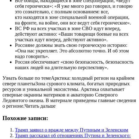
Все бойцы, находящиеся в зоне спецоперации, «ведут
себя героически»: «Я уже много раз говорил, и говорю
это сознательно, с полным основанием: все,
кто находятся в зоне специальной военной операции,
на фронте, на войне, они все ведут себя героические».
ВС РФ на всех участках в зоне СВО идут вперед,
действуют активно: «Ваши товарищи боевые на всех
участках идут вперед, действуют активно».
Россияне должны знать свою героическую историю:
«Она нас укрепляет. Это абсолютно точно. И об этом
надо говорить».
Россия обеспечивает «свою безопасность, безопасность
наших людей на длительную перспективу».
Узнать больше по темеАрктика: холодный регион на крайнем
севере планетыЗона сурового климата, богатых природных
ресурсов и уникальной экосистемы. Арктика охватывает
северные окраины материков и акваторию Северного
Ледовитого океана. В материале приведены главные сведения
о регионе.Читать дальше
Похожие записи:
Трамп заявил о вражде между Путиным и Зеленским
Трамп рассказал об отношениях Путина и Зеленского: