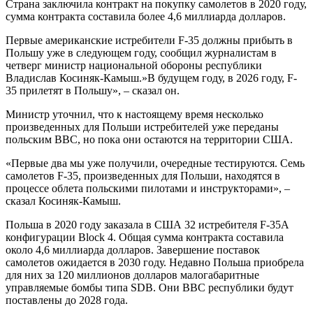
Страна заключила контракт на покупку самолетов в 2020 году,
сумма контракта составила более 4,6 миллиарда долларов.
Первые американские истребители F-35 должны прибыть в
Польшу уже в следующем году, сообщил журналистам в
четверг министр национальной обороны республики
Владислав Косиняк-Камыш.»В будущем году, в 2026 году, F-
35 прилетят в Польшу», – сказал он.
Министр уточнил, что к настоящему время несколько
произведенных для Польши истребителей уже переданы
польским ВВС, но пока они остаются на территории США.
«Первые два мы уже получили, очередные тестируются. Семь
самолетов F-35, произведенных для Польши, находятся в
процессе облета польскими пилотами и инструкторами», –
сказал Косиняк-Камыш.
Польша в 2020 году заказала в США 32 истребителя F-35A
конфигурации Block 4. Общая сумма контракта составила
около 4,6 миллиарда долларов. Завершение поставок
самолетов ожидается в 2030 году. Недавно Польша приобрела
для них за 120 миллионов долларов малогабаритные
управляемые бомбы типа SDB. Они ВВС республики будут
поставлены до 2028 года.