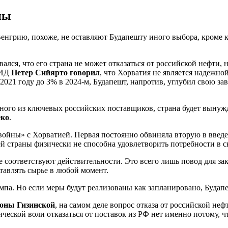
ны
грию, похоже, не оставляют Будапешту иного выбора, кроме к
ался, что его страна не может отказаться от российской нефти,
МИД
Петер Сийярто говорил
, что Хорватия не является надежно
2021 году до 3% в 2024-м, Будапешт, напротив, углубил свою з
дного из ключевых российских поставщиков, страна будет вынуж
еко
.
р войны» с Хорватией. Первая постоянно обвиняла вторую в вве
ей страны физически не способна удовлетворить потребности в с
 соответствуют действительности. Это всего лишь повод для з
ставлять сырье в любой момент.
а. Но если меры будут реализованы как запланировано, Будапешт
оны Гизинской
, на самом деле вопрос отказа от российской не
ческой воли отказаться от поставок из РФ нет именно потому, ч