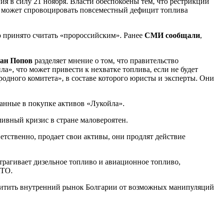
ия в силу 21 ноября. Власти обеспокоены тем, что рестрикции
то может спровоцировать повсеместный дефицит топлива
о принято считать «пророссийским». Ранее
СМИ сообщали
,
ан Попов
разделяет мнение о том, что правительство
а», что может привести к нехватке топлива, если не будет
дного комитета», в составе которого юристы и эксперты. Они
ованные в покупке активов «Лукойла».
ливный кризис в стране маловероятен.
етственно, продает свои активы, они продлят действие
трагивает дизельное топливо и авиационное топливо,
АТО.
ащитить внутренний рынок Болгарии от возможных манипуляций