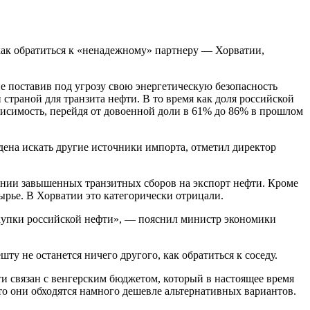
ак обратиться к «ненадежному» партнеру — Хорватии,
 не поставив под угрозу свою энергетическую безопасность
й страной для транзита нефти. В то время как доля российской
ависимость, перейдя от довоенной доли в 61% до 86% в прошлом
дена искать другие источники импорта, отметил директор
дении завышенных транзитных сборов на экспорт нефти. Кроме
ырье. В Хорватии это категорически отрицали.
акупки российской нефти», — пояснил министр экономики
у не останется ничего другого, как обратиться к соседу.
фти связан с венгерским бюджетом, который в настоящее время
то они обходятся намного дешевле альтернативных вариантов.