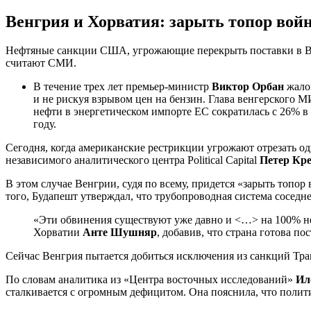
Венгрия и Хорватия: зарыть топор вой
Нефтяные санкции США, угрожающие перекрыть поставки в Вен
считают СМИ.
В течение трех лет премьер-министр
Виктор Орбан
жалов
и не рискуя взрывом цен на бензин. Глава венгерского 
нефти в энергетическом импорте ЕС сократилась с 26% в 
году.
Сегодня, когда американские рестрикции угрожают отрезать о
независимого аналитического центра Political Capital
Петер Кр
В этом случае Венгрии, судя по всему, придется «зарыть топо
того, Будапешт утверждал, что трубопроводная система соседн
«Эти обвинения существуют уже давно и <…> на 100% не
Хорватии
Анте Шушняр
, добавив, что страна готова по
Сейчас Венгрия пытается добиться исключения из санкций Трамп
По словам аналитика из «Центра восточных исследований»
Ил
сталкивается с огромным дефицитом. Она пояснила, что полити