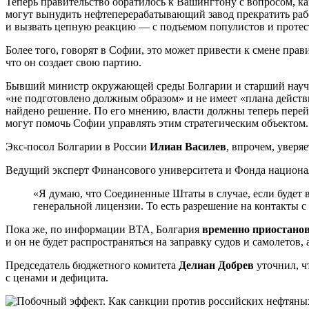
Теперь правительство обратилось к Вашингтону с вопросом, ка
могут вынудить нефтеперерабатывающий завод прекратить рабо
и вызвать цепную реакцию — с подъемом популистов и протес
Более того, говорят в Софии, это может привести к смене прав
что он создает свою партию.
Бывший министр окружающей среды Болгарии и старший научный
«не подготовлено должным образом» и не имеет «плана действи
найдено решение. По его мнению, власти должны теперь пере
могут помочь Софии управлять этим стратегическим объектом.
Экс-посол Болгарии в России
Илиан Василев
, впрочем, уверя
Ведущий эксперт Финансового университета и Фонда национа
«Я думаю, что Соединенные Штаты в случае, если будет в
генеральной лицензии. То есть разрешение на контакты с
Пока же, по информации ВТА, Болгария
временно приостано
и он не будет распространяться на заправку судов и самолетов
Председатель бюджетного комитета
Делиан Добрев
уточнил, ч
с ценами и дефицита.