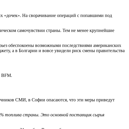
х «дочек». На сворачивание операций с попавшими под
мическом самочувствии страны. Тем не менее крупнейшие
серьез обеспокоены возможными последствиями американских
жету, а в Болгарии и вовсе увидели риск смены правительства
с BFM.
очников СМИ, в Софии опасаются, что эти меры приведут
0% топлива страны. Это основной поставщик сырья