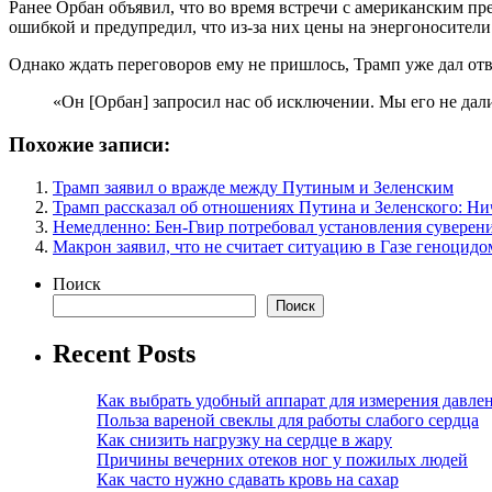
Ранее Орбан объявил, что во время встречи с американским пр
ошибкой и предупредил, что из-за них цены на энергоносители 
Однако ждать переговоров ему не пришлось, Трамп уже дал отве
«Он [Орбан] запросил нас об исключении. Мы его не да
Похожие записи:
Трамп заявил о вражде между Путиным и Зеленским
Трамп рассказал об отношениях Путина и Зеленского: Ни
Немедленно: Бен-Гвир потребовал установления суверен
Макрон заявил, что не считает ситуацию в Газе геноцидо
Поиск
Поиск
Recent Posts
Как выбрать удобный аппарат для измерения давле
Польза вареной свеклы для работы слабого сердца
Как снизить нагрузку на сердце в жару
Причины вечерних отеков ног у пожилых людей
Как часто нужно сдавать кровь на сахар