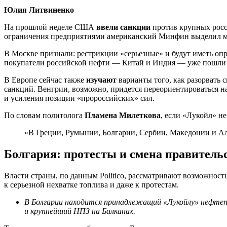
Юлия
Литвиненко
На прошлой неделе США
ввели санкции
против крупных росс
ограничения предприятиями американский Минфин выделил м
В Москве признали: рестрикции «серьезные» и будут иметь оп
покупатели российской нефти — Китай и Индия — уже пошли 
В Европе сейчас также
изучают
варианты того, как разорвать
санкций. Венгрии, возможно, придется переориентироваться на
и усиления позиции «пророссийских» сил.
По словам политолога
Пламена Милеткова
, если «Лукойл» не
«В Греции, Румынии, Болгарии, Сербии, Македонии и Алб
Болгария: протесты и смена правитель
Власти страны, по данным Politico, рассматривают возможнос
к серьезной нехватке топлива и даже к протестам.
В Болгарии находится принадлежащий «Лукойлу» нефтеп
и крупнейший НПЗ на Балканах.