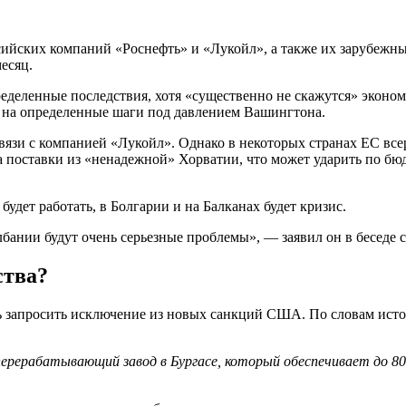
ийских компаний «Роснефть» и «Лукойл», а также их зарубежны
есяц.
ределенные последствия, хотя «существенно не скажутся» эконо
на определенные шаги под давлением Вашингтона.
 связи с компанией «Лукойл». Однако в некоторых странах ЕС в
 поставки из «ненадежной» Хорватии, что может ударить по бюд
 будет работать, в Болгарии и на Балканах будет кризис.
ании будут очень серьезные проблемы», — заявил он в беседе 
ства?
ть запросить исключение из новых санкций США. По словам ист
ерерабатывающий завод в Бургасе, который обеспечивает до 8