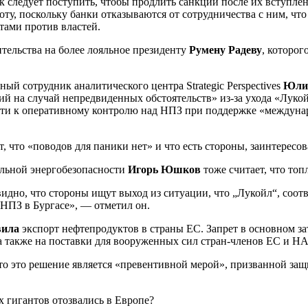
к следует поступить, чтобы продлить санкции после их вступлен
ту, поскольку банки отказываются от сотрудничества с ним, ч
тами против властей.
ительства на более лояльное президенту
Румену Радеву
, которог
 сотрудник аналитического центра Strategic Perspectives
Юли
й на случай непредвиденных обстоятельств» из-за ухода «Лукойл
йти к оперативному контролю над НПЗ при поддержке «междунаро
ет, что «поводов для паники нет» и что есть стороны, заинтерес
льной энергобезопасности
Игорь Юшков
тоже считает, что топ
идно, что стороны ищут выход из ситуации, что „Лукойл“, соотв
 НПЗ в Бургасе», — отметил он.
вила
экспорт нефтепродуктов в страны ЕС. Запрет в основном за
, а также на поставки для вооруженных сил стран-членов ЕС и Н
то это решение является «превентивной мерой», призванной з