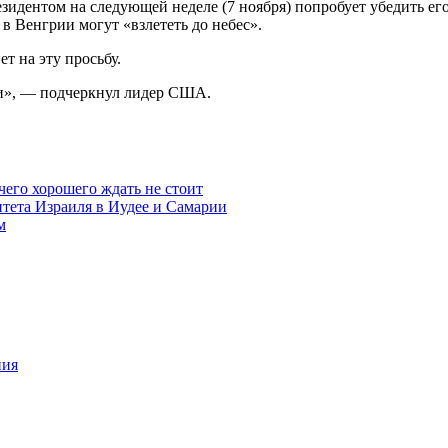
езидентом на следующей неделе (7 ноября) попробует убедить ег
в Венгрии могут «взлететь до небес».
т на эту просьбу.
ли», — подчеркнул лидер США.
чего хорошего ждать не стоит
итета Израиля в Иудее и Самарии
м
ния