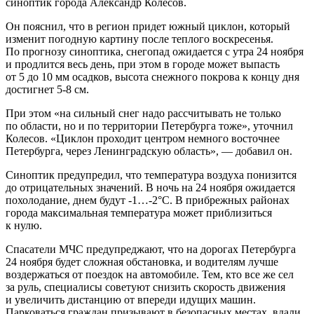
синоптик города Александр Колесов.
Он пояснил, что в регион придет южный циклон, который
изменит погодную картину после теплого воскресенья.
По прогнозу синоптика, снегопад ожидается с утра 24 ноября
и продлится весь день, при этом в городе может выпасть
от 5 до 10 мм осадков, высота снежного покрова к концу дня
достигнет 5-8 см.
При этом «на сильный снег надо рассчитывать не только
по области, но и по территории Петербурга тоже», уточнил
Колесов. «Циклон проходит центром немного восточнее
Петербурга, через Ленинградскую область», — добавил он.
Синоптик предупредил, что температура воздуха понизится
до отрицательных значений. В ночь на 24 ноября ожидается
похолодание, днем будут -1…-2°С. В прибрежных районах
города максимальная температура может приблизиться
к нулю.
Спасатели МЧС предупреджают, что на дорогах Петербурга
24 ноября будет сложная обстановка, и водителям лучше
воздержаться от поездок на автомобиле. Тем, кто все же сел
за руль, специалисы советуют снизить скорость движения
и увеличить дистанцию от впереди идущих машин.
Парковаться граждан призывают в безопасных местах, вдали