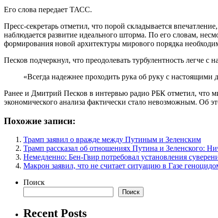
Его слова передает ТАСС.
Пресс-секретарь отметил, что порой складывается впечатлени
наблюдается развитие идеального шторма. По его словам, несм
формирования новой архитектуры мирового порядка необходимо
Песков подчеркнул, что преодолевать турбулентность легче с 
«Всегда надежнее проходить рука об руку с настоящими 
Ранее и Дмитрий Песков в интервью радио РБК отметил, что м
экономического анализа фактически стало невозможным. Об эт
Похожие записи:
Трамп заявил о вражде между Путиным и Зеленским
Трамп рассказал об отношениях Путина и Зеленского: Ни
Немедленно: Бен-Гвир потребовал установления суверен
Макрон заявил, что не считает ситуацию в Газе геноцидо
Поиск
Поиск
Recent Posts