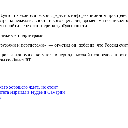
е, будто и в экономической сфере, и в информационном простра
отря на нежелательность такого сценария, временами возникает
 пройти через этот период турбулентности.
надежными партнерами.
друзьями и партнерами», — отметил он, добавив, что Россия счи
ировая экономика вступила в период высокой неопределенности
ом сообщает RT.
чего хорошего ждать не стоит
итета Израиля в Иудее и Самарии
м