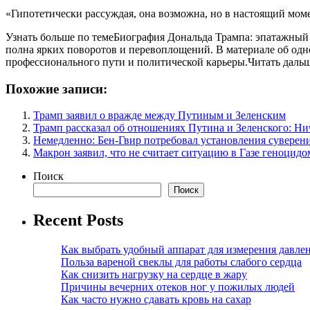
«Гипотетически рассуждая, она возможна, но в настоящий моме
Узнать больше по темеБиография Дональда Трампа: эпатажный
полна ярких поворотов и перевоплощений. В материале об одно
профессионального пути и политической карьеры.Читать даль
Похожие записи:
Трамп заявил о вражде между Путиным и Зеленским
Трамп рассказал об отношениях Путина и Зеленского: Ни
Немедленно: Бен-Гвир потребовал установления суверен
Макрон заявил, что не считает ситуацию в Газе геноцидо
Поиск
Поиск
Recent Posts
Как выбрать удобный аппарат для измерения давле
Польза вареной свеклы для работы слабого сердца
Как снизить нагрузку на сердце в жару
Причины вечерних отеков ног у пожилых людей
Как часто нужно сдавать кровь на сахар