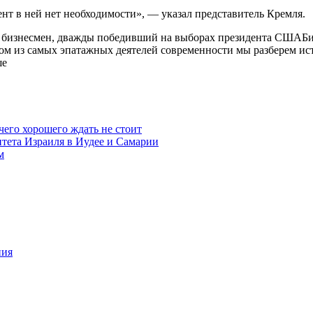
нт в ней нет необходимости», — указал представитель Кремля.
 бизнесмен, дважды победивший на выборах президента СШАБио
м из самых эпатажных деятелей современности мы разберем исто
ше
чего хорошего ждать не стоит
итета Израиля в Иудее и Самарии
м
ния