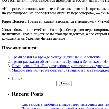
Об этом заявил пресс-секретарь президента России Дмитрий П
«Наверное, те голоса, которые сейчас появляются [с призывами
на урегулирование посредством мирных переговоров», — считае
Ранее Дональд Трамп-младший высказался в поддержку Уиткоф
Узнать больше по темеСтив Уиткофф: биография переговорщик
политиком. Трамп спустя годы стал президентом, а его стары
конфликта на Украине.Читать дальше
Похожие записи:
Трамп заявил о вражде между Путиным и Зеленским
Трамп рассказал об отношениях Путина и Зеленского: Ни
Немедленно: Бен-Гвир потребовал установления суверен
Макрон заявил, что не считает ситуацию в Газе геноцидо
Поиск
Поиск
Recent Posts
Как выбрать удобный аппарат для измерения давле
Польза вареной свеклы для работы слабого сердца