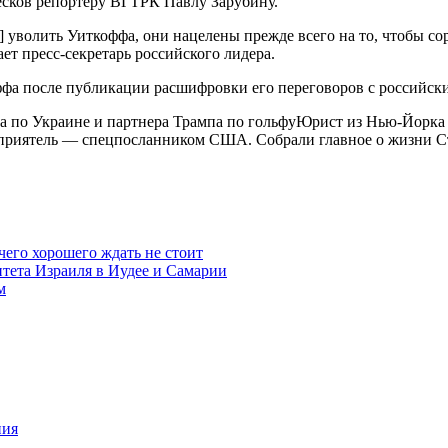
есков репортеру ВГТРК Павлу Зарубину.
] уволить Уиткоффа, они нацелены прежде всего на то, чтобы со
т пресс-секретарь российского лидера.
фа после публикации расшифровки его переговоров с российски
а по Украине и партнера Трампа по гольфуЮрист из Нью-Йорка 
й приятель — спецпосланником США. Собрали главное о жизни Ст
чего хорошего ждать не стоит
итета Израиля в Иудее и Самарии
м
ния