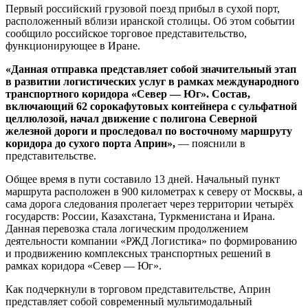
Первый российский грузовой поезд прибыл в сухой порт,
расположенный вблизи иранской столицы. Об этом событии
сообщило российское торговое представительство,
функционирующее в Иране.
«Данная отправка представляет собой значительный этап
в развитии логистических услуг в рамках международного
транспортного коридора «Север — Юг». Состав,
включающий 62 сорокафутовых контейнера с сульфатной
целлюлозой, начал движение с полигона Северной
железной дороги и проследовал по восточному маршруту
коридора до сухого порта Априн»,
— пояснили в
представительстве.
Общее время в пути составило 13 дней. Начальный пункт
маршрута расположен в 900 километрах к северу от Москвы, а
сама дорога следования пролегает через территории четырёх
государств: России, Казахстана, Туркменистана и Ирана.
Данная перевозка стала логическим продолжением
деятельности компании «РЖД Логистика» по формированию
и продвижению комплексных транспортных решений в
рамках коридора «Север — Юг».
Как подчеркнули в торговом представительстве, Априн
представляет собой современный мультимодальный