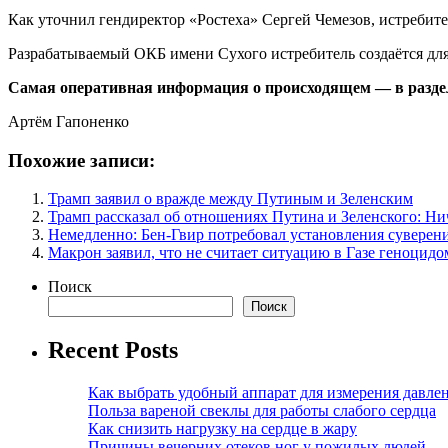
Как уточнил гендиректор «Ростеха» Сергей Чемезов, истребите
Разрабатываемый ОКБ имени Сухого истребитель создаётся дл
Самая оперативная информация о происходящем — в разделе
Артём Гапоненко
Похожие записи:
Трамп заявил о вражде между Путиным и Зеленским
Трамп рассказал об отношениях Путина и Зеленского: Ни
Немедленно: Бен-Гвир потребовал установления суверен
Макрон заявил, что не считает ситуацию в Газе геноцидо
Поиск
Поиск
Recent Posts
Как выбрать удобный аппарат для измерения давле
Польза вареной свеклы для работы слабого сердца
Как снизить нагрузку на сердце в жару
Причины вечерних отеков ног у пожилых людей