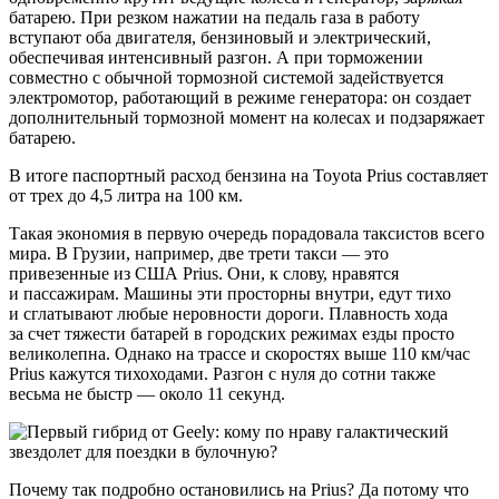
батарею. При резком нажатии на педаль газа в работу
вступают оба двигателя, бензиновый и электрический,
обеспечивая интенсивный разгон. А при торможении
совместно с обычной тормозной системой задействуется
электромотор, работающий в режиме генератора: он создает
дополнительный тормозной момент на колесах и подзаряжает
батарею.
В итоге паспортный расход бензина на Toyota Prius составляет
от трех до 4,5 литра на 100 км.
Такая экономия в первую очередь порадовала таксистов всего
мира. В Грузии, например, две трети такси — это
привезенные из США Prius. Они, к слову, нравятся
и пассажирам. Машины эти просторны внутри, едут тихо
и сглатывают любые неровности дороги. Плавность хода
за счет тяжести батарей в городских режимах езды просто
великолепна. Однако на трассе и скоростях выше 110 км/час
Prius кажутся тихоходами. Разгон с нуля до сотни также
весьма не быстр — около 11 секунд.
Почему так подробно остановились на Prius? Да потому что