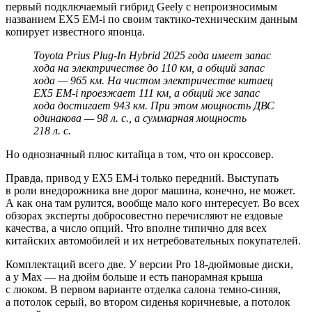
первый подключаемый гибрид Geely с непроизносимым
названием EX5 EM-i по своим тактико-техническим данным
копирует известного японца.
Toyota Prius Plug-In Hybrid 2025 года имеет запас
хода на электричестве до 110 км, а общий запас
хода — 965 км. На чистом электричестве китаец
EX5 EM-i проезжает 111 км, а общий же запас
хода достигает 943 км. При этом мощность ДВС
одинакова — 98 л. с., а суммарная мощность
218 л. с.
Но однозначный плюс китайца в том, что он кроссовер.
Правда, привод у EX5 EM-i только передний. Выступать
в роли внедорожника вне дорог машина, конечно, не может.
А как она там рулится, вообще мало кого интересует. Во всех
обзорах эксперты добросовестно перечисляют не ездовые
качества, а число опций. Что вполне типично для всех
китайских автомобилей и их нетребовательных покупателей.
Комплектаций всего две. У версии Pro 18-дюймовые диски,
а у Max — на дюйм больше и есть панорамная крыша
с люком. В первом варианте отделка салона темно-синяя,
а потолок серый, во втором сиденья коричневые, а потолок