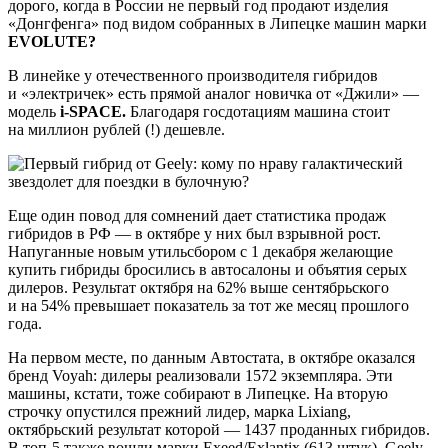
дорого, когда в России не первый год продают изделия
«Донгфенга» под видом собранных в Липецке машин марки
EVOLUTE?
В линейке у отечественного производителя гибридов
и «электричек» есть прямой аналог новичка от «Джили» —
модель
i‑SPACE.
Благодаря госдотациям машина стоит
на миллион рублей (!) дешевле.
Еще один повод для сомнений дает статистика продаж
гибридов в РФ — в октябре у них был взрывной рост.
Напуганные новым утильсбором с 1 декабря желающие
купить гибриды бросились в автосалоны и объятия серых
дилеров. Результат октября на 62% выше сентябрьского
и на 54% превышает показатель за тот же месяц прошлого
года.
На первом месте, по данным Автостата, в октябре оказался
бренд Voyah: дилеры реализовали 1572 экземпляра. Эти
машины, кстати, тоже собирают в Липецке. На вторую
строчку опустился прежний лидер, марка Lixiang,
октябрьский результат которой — 1437 проданных гибридов.
В топ-5 также вошли марки Exeed/Exlantix (613 штук), Geely