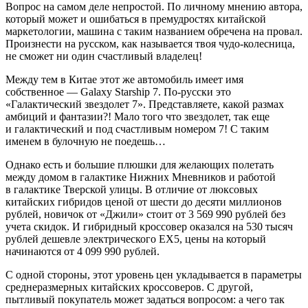
Вопрос на самом деле непростой. По личному мнению автора,
который может и ошибаться в премудростях китайской
маркетологии, машина с таким названием обречена на провал.
Произнести на русском, как называется твоя чудо-колесница,
не сможет ни один счастливый владелец!
Между тем в Китае этот же автомобиль имеет имя
собственное — Galaxy Starship 7. По-русски это
«Галактический звездолет 7». Представляете, какой размах
амбиций и фантазии?! Мало того что звездолет, так еще
и галактический и под счастливым номером 7! С таким
именем в булочную не поедешь…
Однако есть и большие плюшки для желающих полетать
между домом в галактике Нижних Мневников и работой
в галактике Тверской улицы. В отличие от люксовых
китайских гибридов ценой от шести до десяти миллионов
рублей, новичок от «Джили» стоит от 3 569 990 рублей без
учета скидок. И гибридный кроссовер оказался на 530 тысяч
рублей дешевле электрического EX5, цены на который
начинаются от 4 099 990 рублей.
С одной стороны, этот уровень цен укладывается в параметры
среднеразмерных китайских кроссоверов. С другой,
пытливый покупатель может задаться вопросом: а чего так