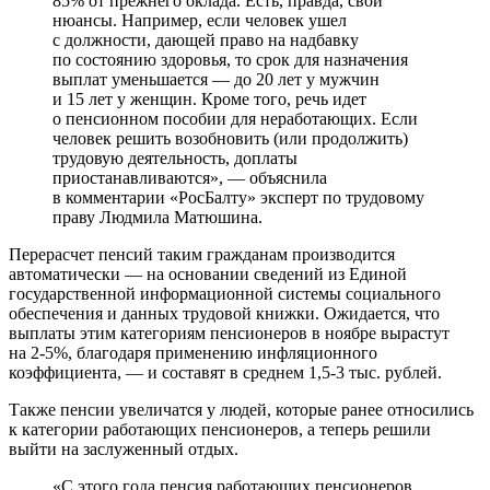
85% от прежнего оклада. Есть, правда, свои
нюансы. Например, если человек ушел
с должности, дающей право на надбавку
по состоянию здоровья, то срок для назначения
выплат уменьшается — до 20 лет у мужчин
и 15 лет у женщин. Кроме того, речь идет
о пенсионном пособии для неработающих. Если
человек решить возобновить (или продолжить)
трудовую деятельность, доплаты
приостанавливаются», — объяснила
в комментарии «РосБалту» эксперт по трудовому
праву Людмила Матюшина.
Перерасчет пенсий таким гражданам производится
автоматически — на основании сведений из Единой
государственной информационной системы социального
обеспечения и данных трудовой книжки. Ожидается, что
выплаты этим категориям пенсионеров в ноябре вырастут
на 2-5%, благодаря применению инфляционного
коэффициента, — и составят в среднем 1,5-3 тыс. рублей.
Также пенсии увеличатся у людей, которые ранее относились
к категории работающих пенсионеров, а теперь решили
выйти на заслуженный отдых.
«С этого года пенсия работающих пенсионеров