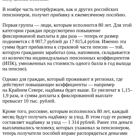
В ноябре часть петербуржцев, как и других российских
пенсионеров, получит прибавку к ежемесячному пособию.
Первая группа — люди, которым исполнится 80 лет. Для этой
категории граждан предусмотрено повышение
фиксированной выплаты в два раза — теперь ее размер
поднимется с 8 907,7 рублей до 17 815,4 рубля. Именно эта
сумма будет прибавлена к страховой части пенсии — той,
которую гражданин заработал (она, напомним, складывается
из количества индивидуальных пенсионных коэффициентов
(ИПК), умноженных на стоимость одного балла в год выхода
на пенсию).
Однако для граждан, который проживают в регионах, где
действуют повышающие коэффициенты — например
на Крайнем Севере, надбавка будет выше. Ее увеличат в 1,15–
1,9 раза, и сумма доплаты к фиксированной выплате
превысит 10 тыс. рублей.
Кроме того, россияне, которым исполнилось 80 лет, каждый
месяц будут получать надбавку за уход. В этом году ее размер
составляет надбавку за уход — 1 314 рублей. Ранее эти деньги
выплачивались человеку, которых ухаживал за пенсионером,
теперь получатели пособий вправе распорядиться деньгами