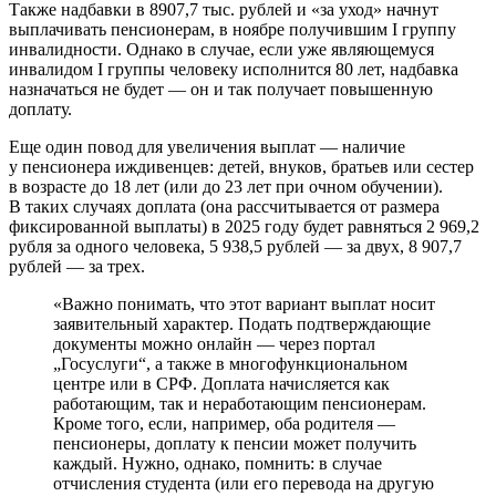
Также надбавки в 8907,7 тыс. рублей и «за уход» начнут
выплачивать пенсионерам, в ноябре получившим I группу
инвалидности. Однако в случае, если уже являющемуся
инвалидом I группы человеку исполнится 80 лет, надбавка
назначаться не будет — он и так получает повышенную
доплату.
Еще один повод для увеличения выплат — наличие
у пенсионера иждивенцев: детей, внуков, братьев или сестер
в возрасте до 18 лет (или до 23 лет при очном обучении).
В таких случаях доплата (она рассчитывается от размера
фиксированной выплаты) в 2025 году будет равняться 2 969,2
рубля за одного человека, 5 938,5 рублей — за двух, 8 907,7
рублей — за трех.
«Важно понимать, что этот вариант выплат носит
заявительный характер. Подать подтверждающие
документы можно онлайн — через портал
„Госуслуги“, а также в многофункциональном
центре или в СРФ. Доплата начисляется как
работающим, так и неработающим пенсионерам.
Кроме того, если, например, оба родителя —
пенсионеры, доплату к пенсии может получить
каждый. Нужно, однако, помнить: в случае
отчисления студента (или его перевода на другую