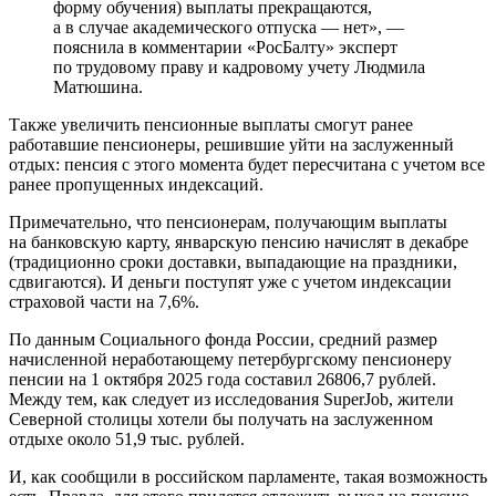
форму обучения) выплаты прекращаются,
а в случае академического отпуска — нет», —
пояснила в комментарии «РосБалту» эксперт
по трудовому праву и кадровому учету Людмила
Матюшина.
Также увеличить пенсионные выплаты смогут ранее
работавшие пенсионеры, решившие уйти на заслуженный
отдых: пенсия с этого момента будет пересчитана с учетом все
ранее пропущенных индексаций.
Примечательно, что пенсионерам, получающим выплаты
на банковскую карту, январскую пенсию начислят в декабре
(традиционно сроки доставки, выпадающие на праздники,
сдвигаются). И деньги поступят уже с учетом индексации
страховой части на 7,6%.
По данным Социального фонда России, средний размер
начисленной неработающему петербургскому пенсионеру
пенсии на 1 октября 2025 года составил 26806,7 рублей.
Между тем, как следует из исследования SuperJob, жители
Северной столицы хотели бы получать на заслуженном
отдыхе около 51,9 тыс. рублей.
И, как сообщили в российском парламенте, такая возможность