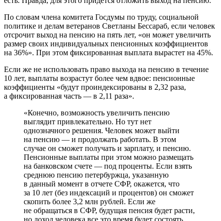
есть. Правда, для этого придется отложить выход на пенсию.
По словам члена комитета Госдумы по труду, социальной
политике и делам ветеранов Светланы Бессараб, если человек
отсрочит выход на пенсию на пять лет, «он может увеличить
размер своих индивидуальных пенсионных коэффициентов
на 36%». При этом фиксированная выплата вырастет на 45%.
Если же не использовать право выхода на пенсию в течение
10 лет, выплаты возрастут более чем вдвое: пенсионные
коэффициенты «будут проиндексированы в 2,32 раза,
а фиксированная часть — в 2,11 раза».
«Конечно, возможность увеличить пенсию
выглядит привлекательно. Но тут нет
однозначного решения. Человек может выйти
на пенсию — и продолжать работать. В этом
случае он сможет получать и зарплату, и пенсию.
Пенсионные выплаты при этом можно размещать
на банковском счете — под проценты. Если взять
среднюю пенсию петербуржца, указанную
в данный момент в отчете СФР, окажется, что
за 10 лет (без индексаций и процентов) он сможет
скопить более 3,2 млн рублей. Если же
не обращаться в СФР, будущая пенсия будет расти,
но доход человека все это время будет состоять