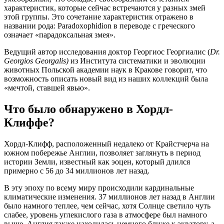
характеристик, которые сейчас встречаются у разных змей
этой группы. Это сочетание характеристик отражено в
названии рода: Paradoxophidion в переводе с греческого
означает «парадоксальная змея».
Ведущий автор исследования доктор Георгиос Георгиалис (
Dr.
Georgios Georgalis)
из Института систематики и эволюции
животных Польской академии наук в Кракове говорит, что
возможность описать новый вид из наших коллекций была
«мечтой, ставшей явью».
Что было обнаружено в Хордл-
Клиффе?
Хордл-Клифф, расположенный недалеко от Крайстчерча на
южном побережье Англии, позволяет заглянуть в период
истории Земли, известный как эоцен, который длился
примерно с 56 до 34 миллионов лет назад.
В эту эпоху по всему миру происходили кардинальные
климатические изменения. 37 миллионов лет назад в Англии
было намного теплее, чем сейчас, хотя Солнце светило чуть
слабее, уровень углекислого газа в атмосфере был намного
выше. Англия также находилась немного ближе к экватору, а