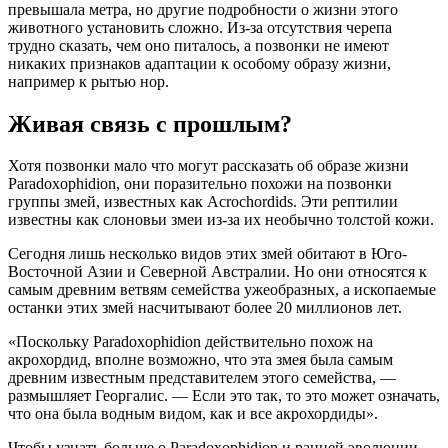
превышала метра, но другие подробности о жизни этого
животного установить сложно. Из-за отсутствия черепа
трудно сказать, чем оно питалось, а позвонки не имеют
никаких признаков адаптации к особому образу жизни,
например к рытью нор.
Живая связь с прошлым?
Хотя позвонки мало что могут рассказать об образе жизни
Paradoxophidion, они поразительно похожи на позвонки
группы змей, известных как Acrochordids. Эти рептилии
известны как слоновьи змеи из-за их необычно толстой кожи.
Сегодня лишь несколько видов этих змей обитают в Юго-
Восточной Азии и Северной Австралии. Но они относятся к
самым древним ветвям семейства ужеобразных, а ископаемые
останки этих змей насчитывают более 20 миллионов лет.
«Поскольку Paradoxophidion действительно похож на
акрохордид, вполне возможно, что эта змея была самым
древним известным представителем этого семейства, —
размышляет Георгалис. — Если это так, то это может означать,
что она была водным видом, как и все акрохордиды».
Чтобы узнать больше о Paradoxophidion и ранней эволюции