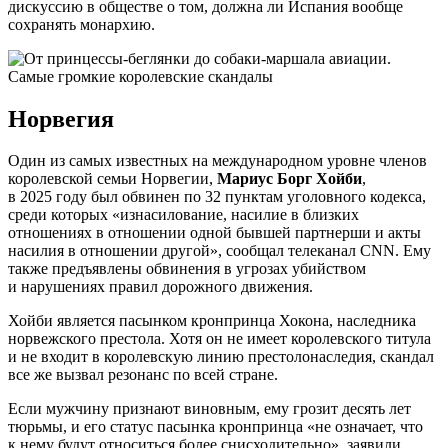
дискуссию в обществе о том, должна ли Испания вообще
сохранять монархию.
Норвегия
Один из самых известных на международном уровне членов
королевской семьи Норвегии,
Мариус Борг Хойби
,
в 2025 году был обвинен по 32 пунктам уголовного кодекса,
среди которых «изнасилование, насилие в близких
отношениях в отношении одной бывшей партнерши и акты
насилия в отношении другой», сообщал телеканал CNN. Ему
также предъявлены обвинения в угрозах убийством
и нарушениях правил дорожного движения.
Хойби является пасынком кронпринца Хокона, наследника
норвежского престола. Хотя он не имеет королевского титула
и не входит в королевскую линию престолонаследия, скандал
все же вызвал резонанс по всей стране.
Если мужчину признают виновным, ему грозит десять лет
тюрьмы, и его статус пасынка кронпринца «не означает, что
к нему будут относиться более снисходительно», заявили