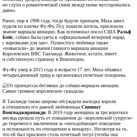
но слухи о романтической связи между ними муссировались
давно.
Ранее, еще в 1998 году, тогда будучи принцем, Маха завел
пуделя по кличке Фу-Фу. Псу пошили китель, присвоили
звание маршала авиации. Как вспоминал посол США
Ральф
Бойс
, собака была одета в «официальный вечерний наряд
с варежками для лап». Пушистого любимца также
«повысили» до звания главного маршала авиации
Королевских ВВС Таиланда. Животное, кстати, имеет
и собственную страницу в Википедии.
Фу-Фу умер в 2015 году в возрасте 17 лет. Маха объявил
четырехдневный траур и организовал почетные похороны.
В Таиланде также широко обсуждали выходку короля
в отношении его давней любовницы
Сининат
Вонгваджирапакди
. В 2019 году женщина за три коротких
месяца прошла путь от повышения до «королевской супруги»
до тюремного заключения за «неподобающее поведение
и нелояльность по отношению к монарху». Несмотря на то,
что ей был присвоен столь почетный титул (чтобы она