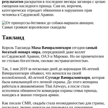
результатом
раскрытия в последние месяцы заговора с целью
смещения наследного принца. Сам он, впрочем,
категорически отрицает обвинения в нарушении прав
человека в Саудовской Аравии.
Таиланд
Король Таиланда
Маха Вачиралонгкорн
сегодня
самый
богатый монарх мира
, опередивший даже коллег
из Саудовской Аравии, ОАЭ и Марокко. Но он примечателен
не столько богатством, сколько экстравагантностью.
Так, 1 мая 2019 за несколько дней до коронации 66-летний
Вачиралонгкорн объявил, что женился на своей
возлюбленной, 40-летней
Сутхиде Вачиралонгкорн
, которая
была начальницей его личной охраны. До этого женщина
работала в авиакомпании Thai Airways, а после стала
исполняла обязанности командира охраны семьи принца,
находясь в звании генерала армии.
Как писали СМИ, свадьба стала неожиданностью для страны,
поскольку дворец никогда не признавал их отношения,