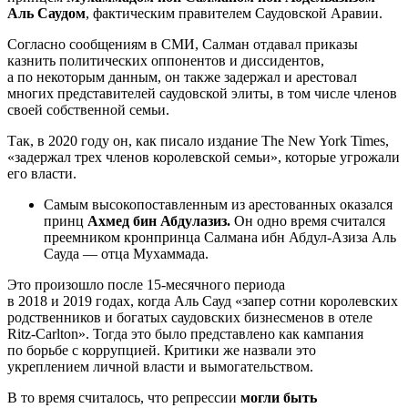
Аль Саудом
, фактическим правителем Саудовской Аравии.
Согласно сообщениям в СМИ, Салман отдавал приказы
казнить политических оппонентов и диссидентов,
а по некоторым данным, он также задержал и арестовал
многих представителей саудовской элиты, в том числе членов
своей собственной семьи.
Так, в 2020 году он, как писало издание The New York Times,
«задержал трех членов королевской семьи», которые угрожали
его власти.
Самым высокопоставленным из арестованных оказался
принц
Ахмед бин Абдулазиз.
Он одно время считался
преемником кронпринца Салмана ибн Абдул-Азиза Аль
Сауда — отца Мухаммада.
Это произошло после 15-месячного периода
в 2018 и 2019 годах, когда Аль Сауд «запер сотни королевских
родственников и богатых саудовских бизнесменов в отеле
Ritz-Carlton». Тогда это было представлено как кампания
по борьбе с коррупцией. Критики же назвали это
укреплением личной власти и вымогательством.
В то время считалось, что репрессии
могли быть