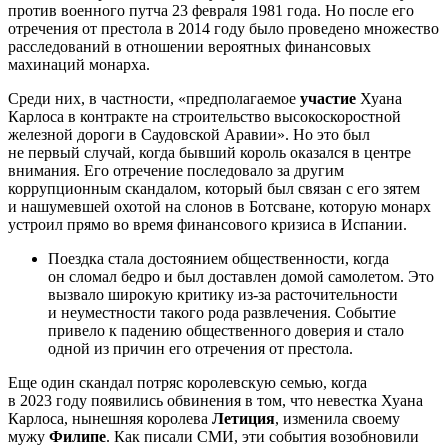
против военного путча 23 февраля 1981 года. Но после его
отречения от престола в 2014 году было проведено множество
расследований в отношении вероятных финансовых
махинаций монарха.
Среди них, в частности, «предполагаемое
участие
Хуана
Карлоса в контракте на строительство высокоскоростной
железной дороги в Саудовской Аравии». Но это был
не первый случай, когда бывший король оказался в центре
внимания. Его отречение последовало за другим
коррупционным скандалом, который был связан с его зятем
и нашумевшей охотой на слонов в Ботсване, которую монарх
устроил прямо во время финансового кризиса в Испании.
Поездка стала достоянием общественности, когда
он сломал бедро и был доставлен домой самолетом. Это
вызвало широкую критику из-за расточительности
и неуместности такого рода развлечения. Событие
привело к падению общественного доверия и стало
одной из причин его отречения от престола.
Еще один скандал потряс королевскую семью, когда
в 2023 году появились обвинения в том, что невестка Хуана
Карлоса, нынешняя королева
Летиция
, изменила своему
мужу
Филипе
. Как писали СМИ, эти события возобновили