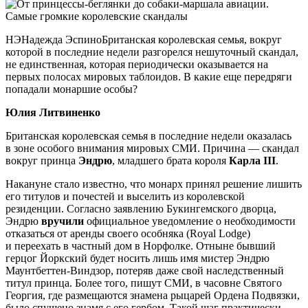
НЭНадежда ЭспиноБританская королевская семья, вокруг
которой в последние недели разгорелся нешуточный скандал,
не единственная, которая периодически оказывается на
первых полосах мировых таблоидов. В какие еще передряги
попадали монаршие особы?
Юлия Литвиненко
Британская королевская семья в последние недели оказалась
в зоне особого внимания мировых СМИ. Причина — скандал
вокруг принца
Эндрю
, младшего брата короля
Карла III
.
Накануне стало известно, что монарх принял решение лишить
его титулов и почестей и выселить из королевской
резиденции. Согласно заявлению Букингемского дворца,
Эндрю
вручили
официальное уведомление о необходимости
отказаться от аренды своего особняка (Royal Lodge)
и переехать в частный дом в Норфолке. Отныне бывший
герцог Йоркский будет носить лишь имя мистер Эндрю
Маунтбеттен-Виндзор, потеряв даже свой наследственный
титул принца. Более того, пишут СМИ, в часовне Святого
Георгия, где размещаются знамена рыцарей Ордена Подвязки,
было спущено знамя с его гербом. Такой шаг практически