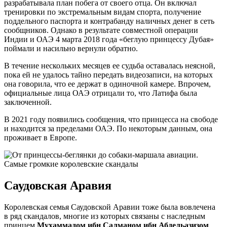
разрабатывала план побега от своего отца. Он включал
тренировки по экстремальным видам спорта, получение
поддельного паспорта и контрабанду наличных денег в сеть
сообщников. Однако в результате совместной операции
Индии и ОАЭ 4 марта 2018 года «беглую принцессу Дубая»
поймали и насильно вернули обратно.
В течение нескольких месяцев ее судьба оставалась неясной,
пока ей не удалось тайно передать видеозаписи, на которых
она говорила, что ее держат в одиночной камере. Впрочем,
официальные лица ОАЭ отрицали то, что Латифа была
заключенной.
В 2021 году появились сообщения, что принцесса на свободе
и находится за пределами ОАЭ. По некоторым данным, она
проживает в Европе.
Саудовская Аравия
Королевская семья Саудовской Аравии тоже была вовлечена
в ряд скандалов, многие из которых связаны с наследным
принцем
Мухаммадом ибн Салманом ибн Абдельазизом