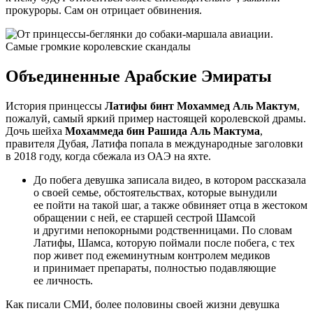
прокуроры. Сам он отрицает обвинения.
Объединенные Арабские Эмираты
История принцессы
Латифы бинт Мохаммед Аль Мактум
,
пожалуй, самый яркий пример настоящей королевской драмы.
Дочь шейха
Мохаммеда бин Рашида Аль Мактума
,
правителя Дубая, Латифа попала в международные заголовки
в 2018 году, когда сбежала из ОАЭ на яхте.
До побега девушка записала видео, в котором рассказала
о своей семье, обстоятельствах, которые вынудили
ее пойти на такой шаг, а также обвиняет отца в жестоком
обращении с ней, ее старшей сестрой Шамсой
и другими непокорными родственницами. По словам
Латифы, Шамса, которую поймали после побега, с тех
пор живет под ежеминутным контролем медиков
и принимает препараты, полностью подавляющие
ее личность.
Как писали СМИ, более половины своей жизни девушка