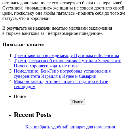
осталась довольна после его четвертого брака с генеральшей
Сутхидой) «повышение» женщины не совсем достигло своей
цели, поскольку она якобы пыталась «поднять себя до того же
статуса, что и королева».
В результате ее наказали десятью месяцами заключения
в тюрьме Бангкока за «неправомерное поведение».
Похожие записи:
Трамп заявил о вражде между Путиным и Зеленским
Трамп рассказал об отношениях Путина и Зеленского:
Ничего хорошего ждать не стоит
Немедленно: Бен-Гвир потребовал установления
суверенитета Израиля в Иудее и Самарии
Макрон заявил, что не считает ситуацию в Газе
геноцидом
Поиск
Поиск
Recent Posts
Как выбрать удобный аппарат для измерения