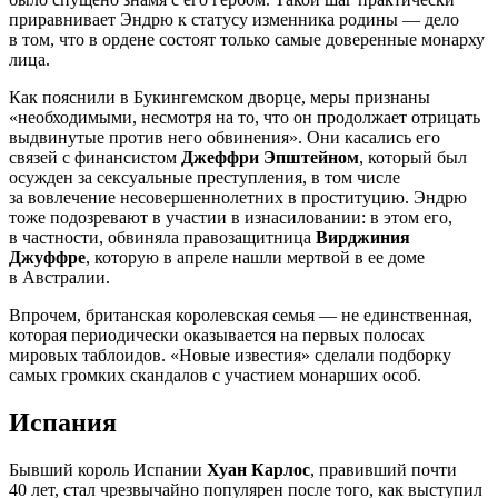
приравнивает Эндрю к статусу изменника родины — дело
в том, что в ордене состоят только самые доверенные монарху
лица.
Как пояснили в Букингемском дворце, меры признаны
«необходимыми, несмотря на то, что он продолжает отрицать
выдвинутые против него обвинения». Они касались его
связей с финансистом
Джеффри Эпштейном
, который был
осужден за сексуальные преступления, в том числе
за вовлечение несовершеннолетних в проституцию. Эндрю
тоже подозревают в участии в изнасиловании: в этом его,
в частности, обвиняла правозащитница
Вирджиния
Джуффре
, которую в апреле нашли мертвой в ее доме
в Австралии.
Впрочем, британская королевская семья — не единственная,
которая периодически оказывается на первых полосах
мировых таблоидов. «Новые известия» сделали подборку
самых громких скандалов с участием монарших особ.
Испания
Бывший король Испании
Хуан Карлос
, правивший почти
40 лет, стал чрезвычайно популярен после того, как выступил