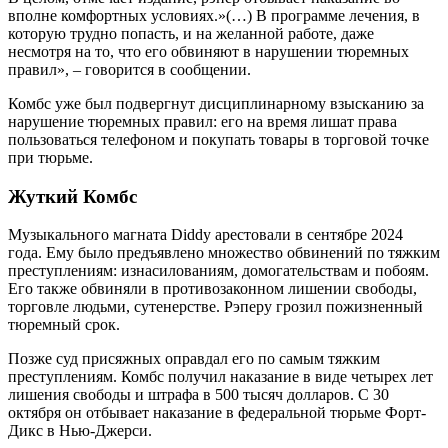
вполне комфортных условиях.»(…) В программе лечения, в
которую трудно попасть, и на желанной работе, даже
несмотря на то, что его обвиняют в нарушении тюремных
правил», – говорится в сообщении.
Комбс уже был подвергнут дисциплинарному взысканию за
нарушение тюремных правил: его на время лишат права
пользоваться телефоном и покупать товары в торговой точке
при тюрьме.
Жуткий Комбс
Музыкального магната Diddy арестовали в сентябре 2024
года. Ему было предъявлено множество обвинений по тяжким
преступлениям: изнасилованиям, домогательствам и побоям.
Его также обвиняли в противозаконном лишении свободы,
торговле людьми, сутенерстве. Рэперу грозил пожизненный
тюремный срок.
Позже суд присяжных оправдал его по самым тяжким
преступлениям. Комбс получил наказание в виде четырех лет
лишения свободы и штрафа в 500 тысяч долларов. С 30
октября он отбывает наказание в федеральной тюрьме Форт-
Дикс в Нью-Джерси.