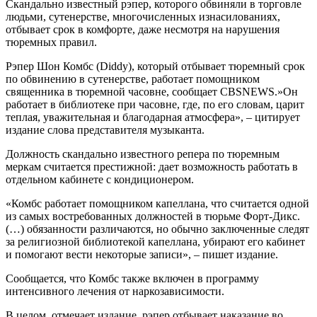
Скандально известный рэпер, которого обвиняли в торговле
людьми, сутенерстве, многочисленных изнасилованиях,
отбывает срок в комфорте, даже несмотря на нарушения
тюремных правил.
Рэпер Шон Комбс (Diddy), который отбывает тюремный срок
по обвинению в сутенерстве, работает помощником
священника в тюремной часовне, сообщает CBSNEWS.»Он
работает в библиотеке при часовне, где, по его словам, царит
теплая, уважительная и благодарная атмосфера», – цитирует
издание слова представителя музыканта.
Должность скандально известного репера по тюремным
меркам считается престижной: дает возможность работать в
отдельном кабинете с кондиционером.
«Комбс работает помощником капеллана, что считается одной
из самых востребованных должностей в тюрьме Форт-Дикс.
(…) обязанности различаются, но обычно заключенные следят
за религиозной библиотекой капеллана, убирают его кабинет
и помогают вести некоторые записи», – пишет издание.
Сообщается, что Комбс также включен в программу
интенсивного лечения от наркозависимости.
В целом, отмечает издание, рэпер отбывает наказание во