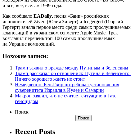
и все, все, все…» 1999 года.
Как сообщало
EADaily
, песня «Банк» российских
исполнителей Zivert (Юлия Зиверт) и Icegergert (Георгий
Гергерт) заняла первое место среди самых прослушиваемых
композиций в украинском сегменте Apple Music. Трек
возглавил перечень топ-100 самых прослушиваемых
на Украине композиций.
Похожие записи:
Трамп заявил о вражде между Путиным и Зеленским
Трамп рассказал об отношениях Путина и Зеленского:
Ничего хорошего ждать не стоит
Немедленно: Бен-Гвир потребовал установления
суверенитета Израиля в Иудее и Самарии
Макрон заявил, что не считает ситуацию в Газе
геноцидом
Поиск
Поиск
Recent Posts