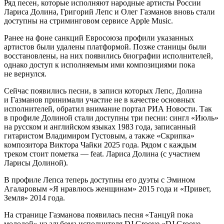
Ряд песен, которые исполняют народные артисты России
Лариса Долина, Григорий Лепс и Олег Газманов вновь стали
доступны на стриминговом сервисе Apple Music.
Ранее на фоне санкций Евросоюза профили указанных
артистов были удалены платформой. Позже станицы были
восстановлены, на них появились биографии исполнителей,
однако доступ к исполняемым ими композициями пока
не вернулся.
Сейчас появились песни, в записи которых Лепс, Долина
и Газманов принимали участие не в качестве основных
исполнителей, обратил внимание портал РИА Новости. Так
в профиле Долиной стали доступны три песни: сингл «Июль»
на русском и английском языках 1983 года, записанный
гитаристом Владимиром Густовым, а также «Скрипка»
композитора Виктора Чайки 2025 года. Рядом с каждым
треком стоит пометка — feat. Лариса Долина (с участием
Ларисы Долиной).
В профиле Лепса теперь доступны его дуэты с Эмином
Агаларовым «Я нравлюсь женщинам» 2015 года и «Привет,
Земля» 2014 года.
На странице Газманова появилась песня «Танцуй пока
молодой» из альбома исполнителя DJ Groove «DJ Groove